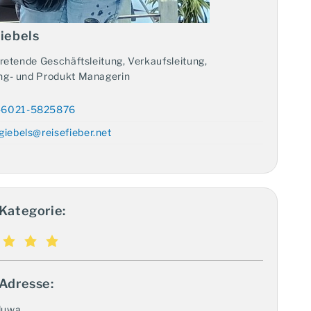
iebels
tretende Geschäftsleitung, Verkaufsleitung,
ng- und Produkt Managerin
-6021-5825876
.giebels@reisefieber.net
Kategorie:
 Adresse:
duwa