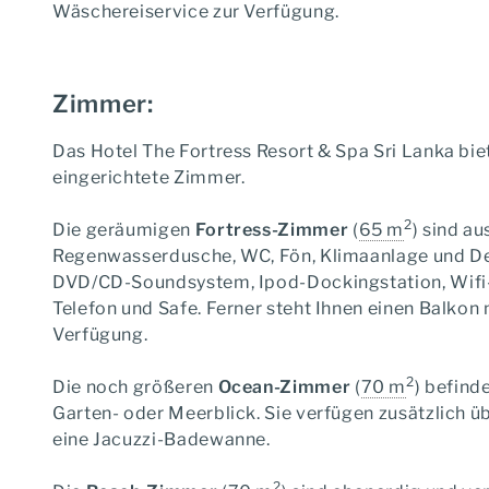
Wäschereiservice zur Verfügung.
Zimmer:
Das Hotel The Fortress Resort & Spa Sri Lanka bi
eingerichtete Zimmer.
2
Die geräumigen
Fortress-Zimmer
(
65 m
) sind a
Regenwasserdusche, WC, Fön, Klimaanlage und Dec
DVD/CD-Soundsystem, Ipod-Dockingstation, Wifi-
Telefon und Safe. Ferner steht Ihnen einen Balkon 
Verfügung.
2
Die noch größeren
Ocean-Zimmer
(
70 m
) befind
Garten- oder Meerblick. Sie verfügen zusätzlich ü
eine Jacuzzi-Badewanne.
2