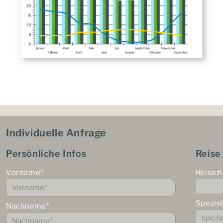
Individuelle Anfrage
Persönliche Infos
Reise
Vorname*
Reisezi
Spezie
Nachname*