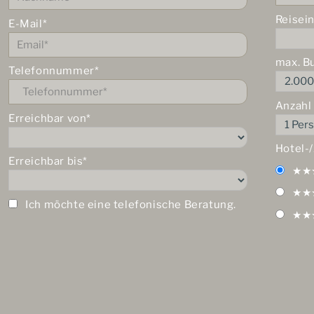
Reisei
E-Mail*
max. B
Telefonnummer*
Anzahl
Erreichbar von*
Hotel-
Erreichbar bis*
★★
★★
Ich möchte eine telefonische Beratung.
★★