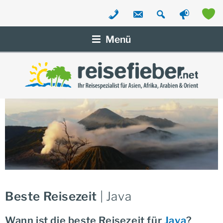
Zum
Inhalt
Menü
springen
Beste Reisezeit
| Java
Wann ist die beste Reisezeit für
Java
?