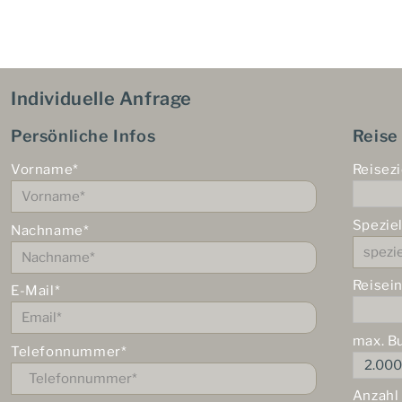
Individuelle Anfrage
Persönliche Infos
Reise
Vorname*
Reisezi
Spezie
Nachname*
Reisei
E-Mail*
max. B
Telefonnummer*
Anzahl