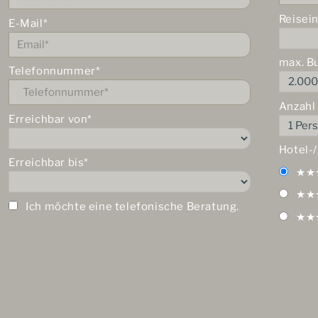
Reisei
E-Mail*
max. B
Telefonnummer*
Anzahl
Erreichbar von*
Hotel-
Erreichbar bis*
★★
★★
Ich möchte eine telefonische Beratung.
★★