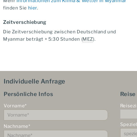
Mehr
Informationen zum Klima & Wetter in Myanmar
finden Sie
hier
.
Zeitverschiebung
Die Zeitverschiebung zwischen Deutschland und
Myanmar beträgt + 5:30 Stunden (
MEZ
).
Individuelle Anfrage
Persönliche Infos
Reise
Vorname*
Reisezi
Spezie
Nachname*