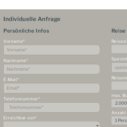
Individuelle Anfrage
Persönliche Infos
Reise
Vorname*
Reisezi
Spezie
Nachname*
Reisei
E-Mail*
max. B
Telefonnummer*
Anzahl
Erreichbar von*