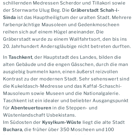
schillernden Medressen Scherdor und Tillakori sowie
der Sternwarte Ulug Beg. Die
Gräberstadt Schah-i-
Sinda
ist das Hauptheiligtum der uralten Stadt. Mehrere
farbenprächtige Mausoleen und Gedenkmoscheen
reihen sich auf einem Hügel aneinander. Die
Gräberstadt wurde zu einem Wallfahrtsort, den bis ins
20. Jahrhundert Andersgläubige nicht betreten durften.
In
Taschkent
, der Hauptstadt des Landes, bilden die
alten Gebäude und die engen Gässchen, durch die man
ausgiebig bummeln kann, einen äußerst reizvollen
Kontrast zu der modernen Stadt. Sehr sehenswert sind
die Kukeldasch-Medresse und das Kaffal-Schaschi-
Mausoleum sowie Museen und die Nationalgalerie.
Taschkent ist ein idealer und beliebter Ausgangspunkt
für
Abenteuertouren
in die Steppen- und
Wüstenlandschaft Usbekistans.
Im Südosten der
Kysylkum-Wüste
liegt die alte Stadt
Buchara
, die früher über 350 Moscheen und 100