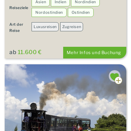
Asien
Indien
Nordindien
Reiseziele
Nordostindien
Ostindien
Art der
Luxusreisen
Zugreisen
Reise
ab
11.600 €
Mehr Infos und Buchung
HIGHLIGHT!