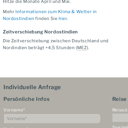
Hitze die Monate April und Mai.
Mehr
Informationen zum Klima & Wetter in
Nordostindien
finden Sie
hier
.
Zeitverschiebung Nordostindien
Die Zeitverschiebung zwischen Deutschland und
Nordindien beträgt +4,5 Stunden (
MEZ
).
Individuelle Anfrage
Persönliche Infos
Reise
Vorname*
Reisezi
Spezie