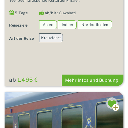
Tee, beeindruckende Kulturdenkmäler.
5 Tage
ab/bis:
Guwahati
Asien
Indien
Nordostindien
Reiseziele
Kreuzfahrt
Art der Reise
ab
1.495 €
Mehr Infos und Buchung