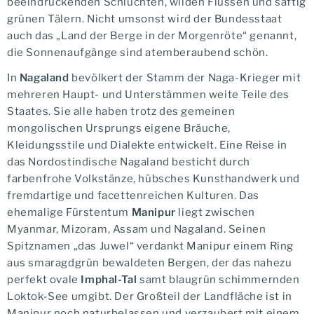
beeindruckenden Schluchten, wilden Flüssen und saftig
grünen Tälern. Nicht umsonst wird der Bundesstaat
auch das „Land der Berge in der Morgenröte“ genannt,
die Sonnenaufgänge sind atemberaubend schön.
In
Nagaland
bevölkert der Stamm der Naga-Krieger mit
mehreren Haupt- und Unterstämmen weite Teile des
Staates. Sie alle haben trotz des gemeinen
mongolischen Ursprungs eigene Bräuche,
Kleidungsstile und Dialekte entwickelt. Eine Reise in
das Nordostindische Nagaland besticht durch
farbenfrohe Volkstänze, hübsches Kunsthandwerk und
fremdartige und facettenreichen Kulturen. Das
ehemalige Fürstentum
Manipur
liegt zwischen
Myanmar, Mizoram, Assam und Nagaland. Seinen
Spitznamen „das Juwel“ verdankt Manipur einem Ring
aus smaragdgrün bewaldeten Bergen, der das nahezu
perfekt ovale
Imphal-Tal
samt blaugrün schimmernden
Loktok-See umgibt. Der Großteil der Landfläche ist in
Manipur noch naturbelassen und verzaubert mit einem