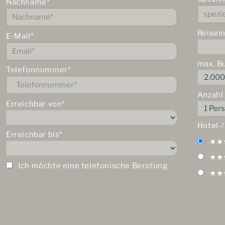
Nachname*
Reisei
E-Mail*
max. B
Telefonnummer*
Anzahl
Erreichbar von*
Hotel-
Erreichbar bis*
★★
★★
Ich möchte eine telefonische Beratung.
★★