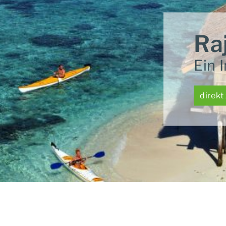
Ra
Ein 
direkt