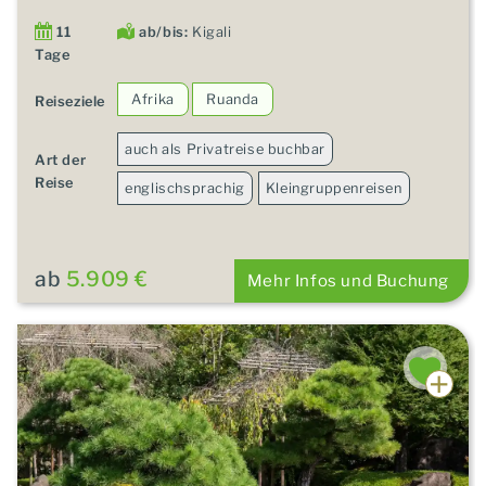
11
ab/bis:
Kigali
Tage
Afrika
Ruanda
Reiseziele
auch als Privatreise buchbar
Art der
Reise
englischsprachig
Kleingruppenreisen
ab
5.909 €
Mehr Infos und Buchung