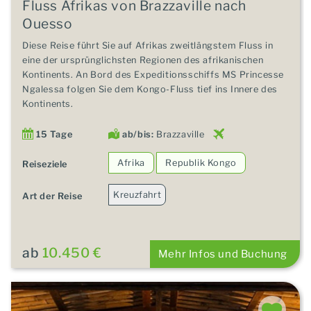
Fluss Afrikas von Brazzaville nach
Ouesso
Diese Reise führt Sie auf Afrikas zweitlängstem Fluss in
eine der ursprünglichsten Regionen des afrikanischen
Kontinents. An Bord des Expeditionsschiffs MS Princesse
Ngalessa folgen Sie dem Kongo-Fluss tief ins Innere des
Kontinents.
15 Tage
ab/bis:
Brazzaville
Afrika
Republik Kongo
Reiseziele
Kreuzfahrt
Art der Reise
ab
10.450 €
Mehr Infos und Buchung