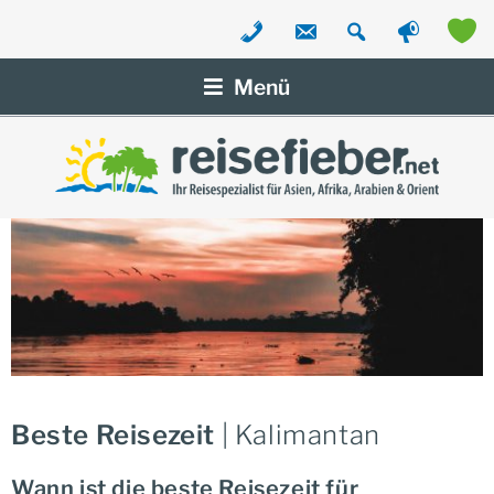
Zum
Inhalt
Menü
springen
Beste Reisezeit
| Kalimantan
Wann ist die beste Reisezeit für