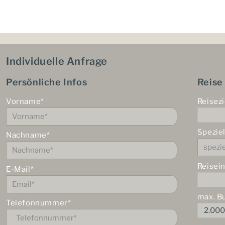
Individuelle Anfrage
Persönliche Infos
Reise
Vorname*
Reisezi
Spezie
Nachname*
Reisei
E-Mail*
max. B
Telefonnummer*