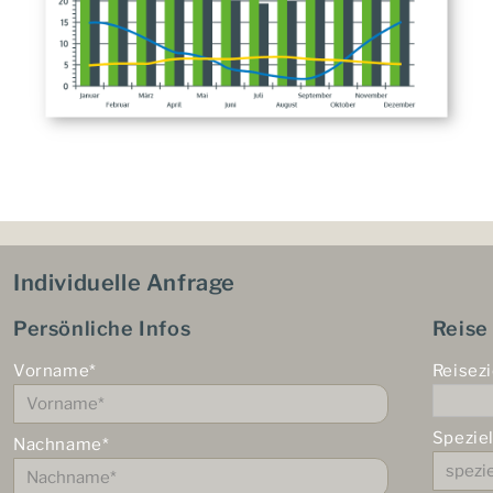
Individuelle Anfrage
Persönliche Infos
Reise
Vorname*
Reisezi
Spezie
Nachname*