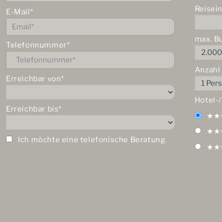
Reisei
E-Mail*
max. B
Telefonnummer*
Anzahl
Erreichbar von*
Hotel-
Erreichbar bis*
★★
★★
Ich möchte eine telefonische Beratung.
★★