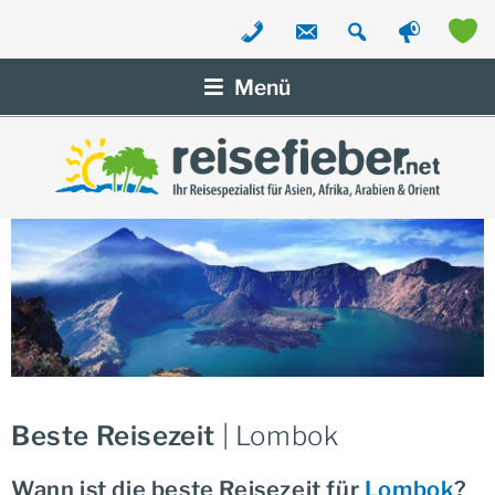
Zum
Inhalt
Menü
springen
Beste Reisezeit
| Lombok
Wann ist die beste Reisezeit für
Lombok
?