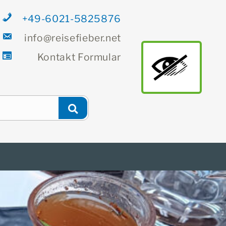
+49-6021-5825876
info@reisefieber.net
Kontakt
Formular
main
Newsletter
Finden
Suchen