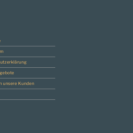
e
um
utzerklärung
ngebote
n unsere Kunden