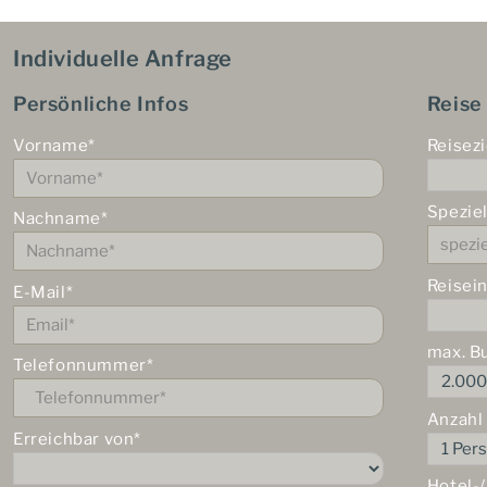
Individuelle Anfrage
Persönliche Infos
Reise
Vorname*
Reisezi
Spezie
Nachname*
Reisei
E-Mail*
max. B
Telefonnummer*
Anzahl
Erreichbar von*
Hotel-