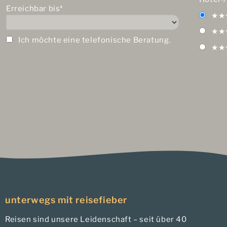
Erreichbar bis*
★★
★★
Ich möchte eine telefonische Beratung.
★★
unterwegs mit reisefieber
Reisen sind unsere Leidenschaft – seit über 40