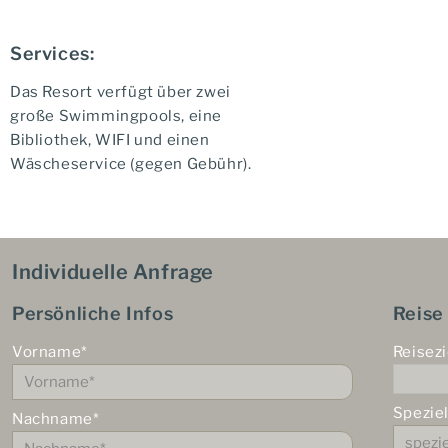
Services:
Das Resort verfügt über zwei
große Swimmingpools, eine
Bibliothek, WIFI und einen
Wäscheservice (gegen Gebühr).
Individuelle Anfrage
Persönliche Infos
Reise
Vorname*
Reisezi
Spezie
Nachname*