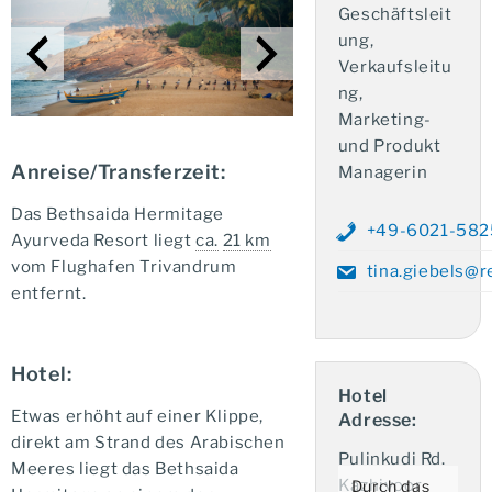
Geschäftsleit
ung,
Verkaufsleitu
ng,
Marketing-
und Produkt
Anreise/Transferzeit:
Managerin
Das Bethsaida Hermitage
+49-6021-58
Ayurveda Resort liegt
ca.
21 km
vom Flughafen Trivandrum
tina.giebels@r
entfernt.
Hotel:
Hotel
Etwas erhöht auf einer Klippe,
Adresse:
direkt am Strand des Arabischen
Pulinkudi Rd.
Meeres liegt das Bethsaida
Kazhivoor
Durch das