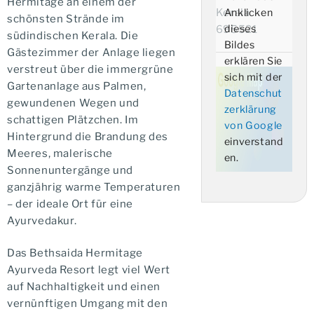
Hermitage an einem der
Kerala
Anklicken
schönsten Strände im
dieses
695521
südindischen Kerala. Die
Bildes
Gästezimmer der Anlage liegen
erklären Sie
verstreut über die immergrüne
sich mit der
Gartenanlage aus Palmen,
Datenschut
gewundenen Wegen und
zerklärung
schattigen Plätzchen. Im
von Google
Hintergrund die Brandung des
einverstand
Meeres, malerische
en.
Sonnenuntergänge und
ganzjährig warme Temperaturen
– der ideale Ort für eine
Ayurvedakur.
Das Bethsaida Hermitage
Ayurveda Resort legt viel Wert
auf Nachhaltigkeit und einen
vernünftigen Umgang mit den