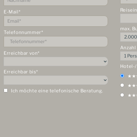
Reisei
E-Mail*
max. B
Telefonnummer*
Anzahl
Erreichbar von*
Hotel-
Erreichbar bis*
★★
★★
Ich möchte eine telefonische Beratung.
★★