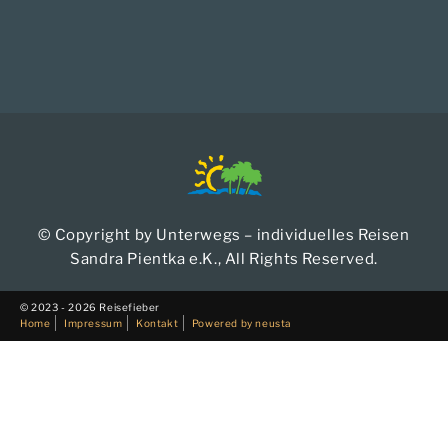
© Copyright by Unterwegs – individuelles Reisen
Sandra Pientka e.K., All Rights Reserved.
© 2023 - 2026 Reisefieber
Home
Impressum
Kontakt
Powered by neusta
Finden Sie:
Entdecken Sie unsere individuell gestalteten Touren und
finden Sie genau das Erlebnis, das perfekt zu Ihnen passt.