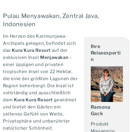
Pulau Menyawakan, Zentral Java,
Indonesien
Im Herzen des Karimunjawa-
Archipels gelegen, befindet sich
Ihre
das
Kura Kura Resort
auf der
Reiseexperti
exklusiven Insel
Menjawakan
–
n
einer üppigen und privaten
tropischen Insel von 22 Hektar,
die eine der größten Lagunen der
Region beherbergt. Die Insel ist
vollständig und ausschließlich
dem
Kura Kura Resort
gewidmet
und bietet den Gästen ein
Ramona
Gack
seltenes Gefühl von Weite,
Privatsphäre und unberührter
Produkt
natürlicher Schönheit.
Managerin