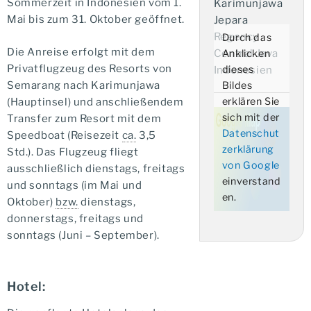
Sommerzeit in Indonesien vom 1.
Karimunjawa
Mai bis zum 31. Oktober geöffnet.
Jepara
Regency
Durch das
Die Anreise erfolgt mit dem
Central Java
Anklicken
Privatflugzeug des Resorts von
dieses
Indonesien
Semarang nach Karimunjawa
Bildes
erklären Sie
(Hauptinsel) und anschließendem
sich mit der
Transfer zum Resort mit dem
Datenschut
Speedboat (Reisezeit
ca.
3,5
zerklärung
Std.). Das Flugzeug fliegt
von Google
ausschließlich dienstags, freitags
einverstand
und sonntags (im Mai und
en.
Oktober)
bzw.
dienstags,
donnerstags, freitags und
sonntags (Juni – September).
Hotel: