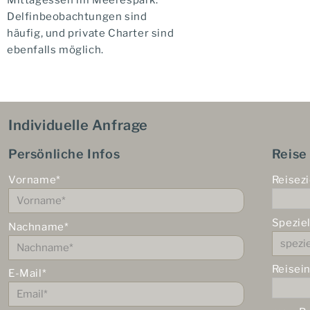
Mittagessen im Meerespark.
Delfinbeobachtungen sind
häufig, und private Charter sind
ebenfalls möglich.
Individuelle Anfrage
Persönliche Infos
Reise
Vorname*
Reisezi
Spezie
Nachname*
Reisei
E-Mail*