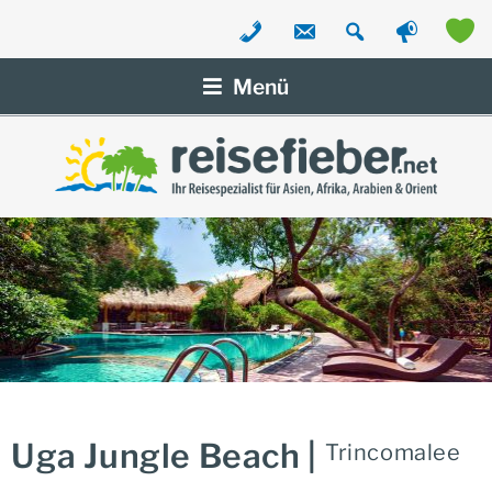
Zum
Inhalt
Menü
springen
Uga Jungle Beach |
Trincomalee