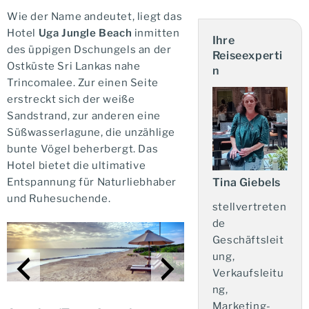
Wie der Name andeutet, liegt das
Hotel
Uga Jungle Beach
inmitten
Ihre
des üppigen Dschungels an der
Reiseexperti
Ostküste Sri Lankas nahe
n
Trincomalee. Zur einen Seite
erstreckt sich der weiße
Sandstrand, zur anderen eine
Süßwasserlagune, die unzählige
bunte Vögel beherbergt. Das
Hotel bietet die ultimative
Entspannung für Naturliebhaber
Tina Giebels
und Ruhesuchende.
stellvertreten
de
Geschäftsleit
ung,
Verkaufsleitu
ng,
Marketing-