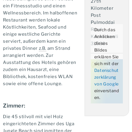
27th
ein Fitnessstudio und einen
Kilometer
Wellnessbereich. Im halboffenen
Post
Restaurant werden lokale
Pulmoddai
Köstlichkeiten, Seafood und
Road
Durch das
einige westliche Gerichte
Kuchchaveli
Anklicken
serviert, außerdem kann ein
dieses
31000
privates Dinner
z.B.
am Strand
Bildes
arrangiert werden. Zur
erklären Sie
Ausstattung des Hotels gehören
sich mit der
zudem ein Hausarzt, eine
Datenschut
Bibliothek, kostenfreies WLAN
zerklärung
sowie eine offene Lounge.
von Google
einverstand
en.
Zimmer:
Die 45 stilvoll mit viel Holz
eingerichteten Zimmer des Uga
Jungle Beach sind inmitten der