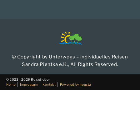
© Copyright by Unterwegs – individuelles Reisen
Sandra Pientka e.K., All Rights Reserved.
© 2023 - 2026 Reisefieber
Home
Impressum
Kontakt
Powered by neusta
Finden Sie:
Entdecken Sie unsere individuell gestalteten Touren und
finden Sie genau das Erlebnis, das perfekt zu Ihnen passt.
Suche
Suc