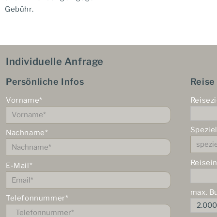
Gebühr.
Individuelle Anfrage
Persönliche Infos
Reise
Vorname*
Reisezi
Spezie
Nachname*
Reisei
E-Mail*
max. B
Telefonnummer*