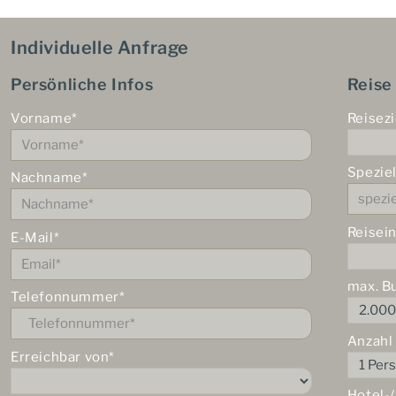
Individuelle Anfrage
Persönliche Infos
Reise
Vorname*
Reisezi
Spezie
Nachname*
Reisei
E-Mail*
max. B
Telefonnummer*
Anzahl
Erreichbar von*
Hotel-