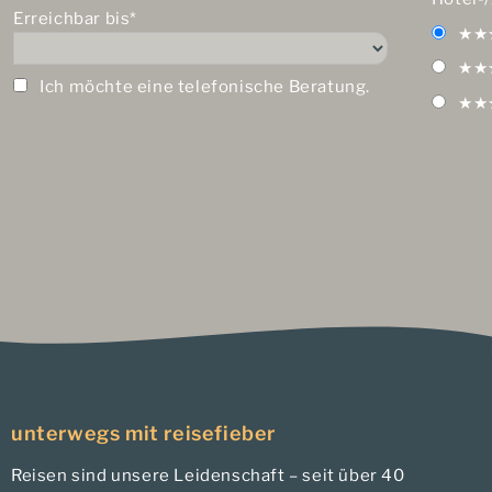
Erreichbar bis*
★★
★★
Ich möchte eine telefonische Beratung.
★★
unterwegs mit reisefieber
Reisen sind unsere Leidenschaft – seit über 40