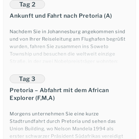
Tag 2
Ankunft und Fahrt nach Pretoria (A)
Nachdem Sie in Johannesburg angekommen sind
und von Ihrer Reiseleitung am Flughafen begrüßt
wurden, fahren Sie zusammen ins Soweto
Township und besuchen die weltweit einzige
Straße, in der zwei Nobelpreisträger wohnten:
Desmond Tutu und Nelson Mandela. Im Apartheid-
Museum begegnet Ihnen der düstere Teil der
Tag 3
südafrikanischen Geschichte. Beim späteren
Pretoria – Abfahrt mit dem African
Begrüßungsabendessen stellen sich Ihnen Ihre
Explorer (F,M,A)
Reiseleiter vor und Sie lernen Ihre Mitreisenden
kennen.
Morgens unternehmen Sie eine kurze
Übernachtung in Pretoria.
Stadtrundfahrt durch Pretoria und sehen das
Union Building, wo Nelson Mandela 1994 als
erster schwarzer Präsident Südafrikas vereidigt