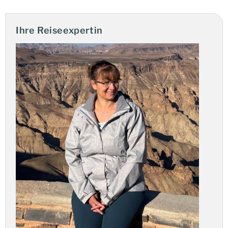
vier Länder –
Südafrika
,
eSwatini
,
Mosambik
und
Simbabwe
– ohne die Hektik von Inlandsflügen oder
Ihre Reiseexpertin
ständigem Kofferpacken zu entdecken.
Von den Wildreservaten zu den Wasserfällen
Die Route wurde so konzipiert, dass sie Sie zu den
bekanntesten Highlights der Region führt. Im
berühmten
Krüger Nationalpark
können Sie die
beeindruckende Tierwelt Afrikas aus nächster Nähe
beobachten. Ein weiterer Höhepunkt sind die
majestätischen
Victoria Falls
, ein beeindruckendes
Naturspektakel, das die Kraft und Schönheit der Natur
widerspiegelt.
Diese Reise verbindet das Erlebnis großer
Naturkulissen mit der Entdeckung versteckter Schätze.
Versteckte Schätze und sorgfältige Organisation