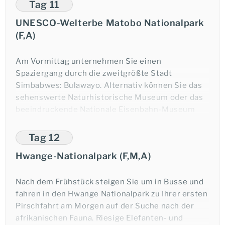
Granitplatten ragen bis heute in die Höhe und
Tag 11
gaben dem modernen Staat Simbabwe seinen
UNESCO-Welterbe Matobo Nationalpark
Namen.
(F,A)
In Bannockburn wartet Ihr Zug wieder auf Sie und
Sie fahren weiter Richtung Matabeleland.
Am Vormittag unternehmen Sie einen
Übernachtung im Zug.
Spaziergang durch die zweitgrößte Stadt
Simbabwes: Bulawayo. Alternativ können Sie das
sehenswerte Naturhistorische Museum oder das
beeindruckende Nationale Eisenbahn-Museum
besuchen. Anschließend fahren Sie zum UNESCO-
Weltnaturerbe Matobo Nationalpark (übersetzt:
Tag 12
die Kahlköpfigen), der seinen Namen den glatt
Ich möchte eine telefonische Beratung.
Hwange-Nationalpark (F,M,A)
geschliffenen, kahlen Felsrücken, auf denen
riesige Granitkugeln zu balancieren scheinen,
verdankt. Dort besuchen Sie den malerischen
Nach dem Frühstück steigen Sie um in Busse und
Aussichtspunkt World’s View, an dem sich Cecil
fahren in den Hwange Nationalpark zu Ihrer ersten
Rhodes, Vorkämpfer des britischen Imperialismus,
Pirschfahrt am Morgen auf der Suche nach der
Ramona Gack
Kolonialpolitiker und Namensgeber von
afrikanischen Fauna. Riesige Elefanten- und