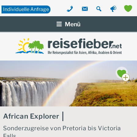
Individuelle
Anfrage
Zum
Inhalt
Menü
springen
African Explorer
Sonderzugreise von Pretoria bis Victoria
Falls