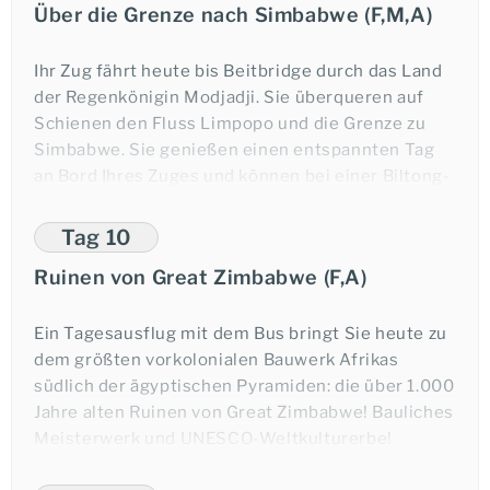
Über die Grenze nach Simbabwe (F,M,A)
weiter gen Norden fortbewegt.
Übernachtung im Zug.
Ihr Zug fährt heute bis Beitbridge durch das Land
der Regenkönigin Modjadji. Sie überqueren auf
Schienen den Fluss Limpopo und die Grenze zu
Anfrage-Formular
Simbabwe. Sie genießen einen entspannten Tag
an Bord Ihres Zuges und können bei einer Biltong-
Probe das nicht nur bei Südafrikanern beliebte
luftgetrocknete Fleisch probieren.
Tag 10
Telefonischer Kontakt
Ruinen von Great Zimbabwe (F,A)
Übernachtung im Zug.
Ein Tagesausflug mit dem Bus bringt Sie heute zu
dem größten vorkolonialen Bauwerk Afrikas
südlich der ägyptischen Pyramiden: die über 1.000
E-Mail
Jahre alten Ruinen von Great Zimbabwe! Bauliches
Meisterwerk und UNESCO-Weltkulturerbe!
Massive Mauern aus perfekt ineinandergefügten