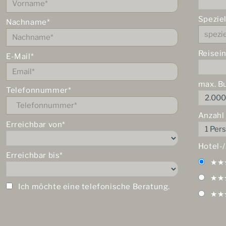
Spezie
Nachname*
Reisei
E-Mail*
max. B
Telefonnummer*
Anzahl
Erreichbar von*
Hotel-
Erreichbar bis*
★★
★★
Ich möchte eine telefonische Beratung.
★★