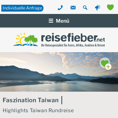
Individuelle
Anfrage
Zum
Inhalt
Menü
springen
Faszination Taiwan
Highlights Taiwan Rundreise