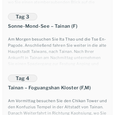
die Schwalbengrotte und den Schrein des ewigen
wo Sie einen atemberaubenden Blick auf die
Frühlings. Am Xiangde Tempel angekommen
Central Mountain Ranges genießen können. Am
steigen Sie aus. Nach einer Besichtigung des
Nachmittag erreichen Sie den schönen Sonne-
Tag 3
Tempels geht es zurück nach Hualien.
Mond-See. Hier fahren Sie entlang des Sees und
Sonne-Mond-See – Tainan (F)
bewundern die natürliche Schönheit der
Übernachtung in Hualien.
Umgebung, während Sie den Wen-wu-Tempel
besuchen, der einen herrlichen Blick auf den See
Am Morgen besuchen Sie Ita Thao und die Tse En-
Faszination Taiwan
bietet.
Pagode. Anschließend fahren Sie weiter in die alte
Hauptstadt Taiwans, nach Tainan. Nach Ihrer
Highlights Taiwan Rundreise
Übernachtung am Sonne-Mond-See.
Ankunft in Tainan am Nachmittag unternehmen
Sie einen Spaziergang zur Festung Anping und
Tourcode:
durch die historischen Straßen Tainans. Lassen
Sie sich von der beeindruckenden Atmosphäre mit
Tag 4
Starttermin:
Einflüssen aus der traditionell chinesischen und
Tainan – Foguangshan Kloster (F,M)
der modernen taiwanesischen Kultur in den Bann
ziehen.
Am Vormittag besuchen Sie den Chikan Tower und
Übernachtung in Tainan.
den Konfuzius Tempel in der Altstadt von Tainan.
Danach Weiterfahrt in Richtung Kaohsiung, wo Sie