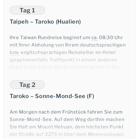
Tag 1
Taipeh – Taroko (Hualien)
Ihre Taiwan Rundreise beginnt um
ca.
08:30 Uhr
mit Ihrer Abholung von Ihrem deutschsprachigen
bzw.
englischsprachigen Reiseleiter im Hotel
(gegebenenfalls Treffpunkt in einem anderen
Hotel in der Nähe). Heute Vormittag fahren Sie
entlang der atemberaubenden Küstenstraße an
der Ostküste nach Hualien. Auf dem Weg dorthin
Tag 2
machen Sie an der Chinshui Klippe einen
Taroko – Sonne-Mond-See (F)
Fotostopp. Am Nachmittag erreichen Sie den
Taroko-Nationalpark. Dort besuchen Sie das
Taroko Visitor Center und den Taroko-Torbogen.
Am Morgen nach dem Frühstück fahren Sie zum
Anschließend fahren Sie durch die Taroko-
Sonne-Mond-See. Auf dem Weg dorthin machen
Schlucht. Genießen Sie bei der Durchfahrt die
Sie Halt am Mount Hehuan, dem höchsten Punkt
Aussicht auf die Schlucht und berühmte Orte wie
der Straße auf
3275 m
über dem Meeresspiegel,