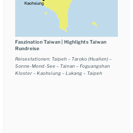
Ich möchte eine telefonische Beratung.
Faszination Taiwan |
Highlights Taiwan
Rundreise
Reisestationen: Taipeh – Taroko (Hualien) –
Sonne-Mond-See – Tainan – Foguangshan
★★★
★★★★
★★★★★
Kloster – Kaohsiung – Lukang – Taipeh
Irina-Sophie Mo
+49-6021-5825876