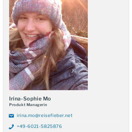
Historie, Spiritualität und reibungslose
Logistik
Auf Ihrer Reise erkunden Sie die Städte Kaohsiung,
Tainan und Lukang, die mit ihren historischen Tempeln
und Pagoden das kulturelle Erbe des Landes spiegeln.
Tainan
gilt dabei als das kulturelle Herz der Insel
Formosa. Ein tiefer Einblick in das buddhistische
Klosterleben erwartet Sie beim Besuch des
Foguangshan Klosters
, dem größten buddhistischen
Kloster Taiwans.
Die Routenplanung umfasst zudem eine
beeindruckende Fahrt über den
Central Cross-Island
Highway
, die höchstgelegene Bergstrecke der Insel.
Irina-Sophie Mo
Produkt Managerin
Service und Qualität für Ihre Taiwan-Reise
irina.mo@reisefieber.net
Wir gewährleisten eine sorgfältige Planung und eine
reibungslose Organisation
aller Etappen, damit Sie sich
+49-6021-5825876