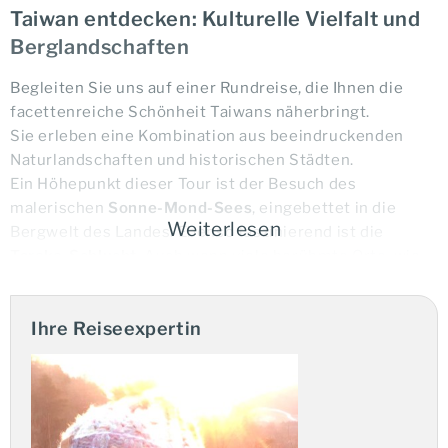
Taiwan entdecken: Kulturelle Vielfalt und
Berglandschaften
Begleiten Sie uns auf einer Rundreise, die Ihnen die
facettenreiche Schönheit Taiwans näherbringt.
Sie erleben eine Kombination aus beeindruckenden
Naturlandschaften und historischen Städten.
Ein Höhepunkt dieser Tour ist der Besuch des
malerischen
Sonne-Mond-Sees
, eingebettet in die
Weiterlesen
Bergwelt des Landes. Ebenso faszinierend ist die
Taroko-Schlucht
. Auch wenn viele berühmte Orte, wie
die Schwalbengrotte, in der Taroko-Schlucht nach dem
verheerenden Erdbeben vom 3. April 2024 nicht mehr
Ihre Reiseexpertin
betreten werden können, werden Sie bei einer
Durchfahrt durch die Schlucht einen Eindruck ihrer
natürlichen Schönheit erhaschen können.