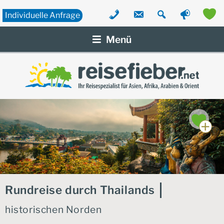
Individuelle
Anfrage
Zum
Inhalt
Menü
springen
Rundreise durch Thailands
historischen Norden