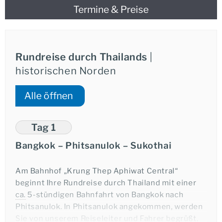
Termine & Preise
Rundreise durch Thailands
|
historischen Norden
Alle öffnen
Tag 1
Bangkok – Phitsanulok – Sukothai
Am Bahnhof „Krung Thep Aphiwat Central“
beginnt Ihre Rundreise durch Thailand mit einer
ca.
5-stündigen Bahnfahrt von Bangkok nach
Phitsanulok. In Phitsanulok angekommen, werden
Sie von unserem Reiseleiter und Fahrer begrüßt.