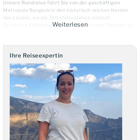
Unsere Rundreise führt Sie von der geschäftigen
Metropole Bangkok in den historisch reichen Norden
des Landes, wo die Zeit stillzustehen scheint.
Weiterlesen
Es ist eine Einladung, Thailand in all seinen Facetten zu
erleben und die kulturellen und landschaftlichen
Schätze zu entdecken, die es zu einem der beliebtesten
Reiseziele Asiens machen.
Ihre Reiseexpertin
Unterwegs von den Ebenen in die Berge
Die Reise beginnt in
Bangkok
, bevor eine entspannte
Zugfahrt Sie durch die fruchtbaren Ebenen des Landes
bringt. Diese Art des Reisens gibt Ihnen einen
authentischen Einblick in das alltägliche Leben und die
ländliche Umgebung. In der Region um
Phitsanulok
und
Sukothai
tauchen Sie in die Vergangenheit ein und
erkunden beeindruckende historische Stätten und
Tempelruinen.