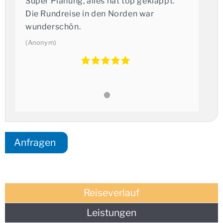
Super Planung, alles hat top geklappt.
deutschsprachigen Reiseleiter stehen Ihnen zur Seite,
Die Rundreise in den Norden war
um Ihnen ein tiefes Verständnis für Land und Leute zu
wunderschön.
vermitteln und Ihre Reise zu einem besonderen Erlebnis
(Anonym)
zu machen.
Anfragen
Reiseverlauf
Leistungen