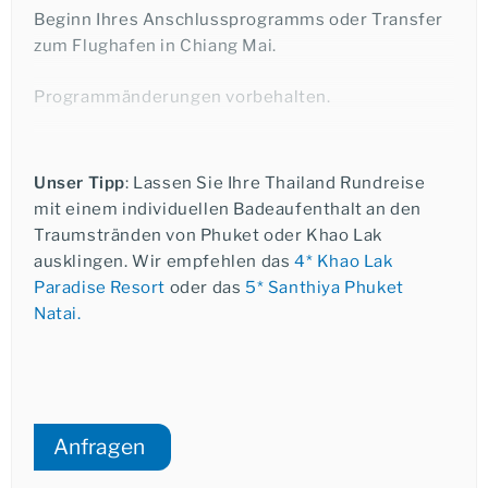
Beginn Ihres Anschlussprogramms oder Transfer
Übernachtung in Chiang Mai.
zum Flughafen in Chiang Mai.
Programmänderungen vorbehalten.
Ich möchte eine telefonische Beratung.
Unser Tipp
: Lassen Sie Ihre Thailand Rundreise
mit einem individuellen Badeaufenthalt an den
Janine Klein
Traumstränden von Phuket oder Khao Lak
ausklingen. Wir empfehlen das
4* Khao Lak
+49-6021-5825876
Paradise Resort
oder das
5* Santhiya Phuket
Natai.
★★★
★★★★
★★★★★
Anfragen