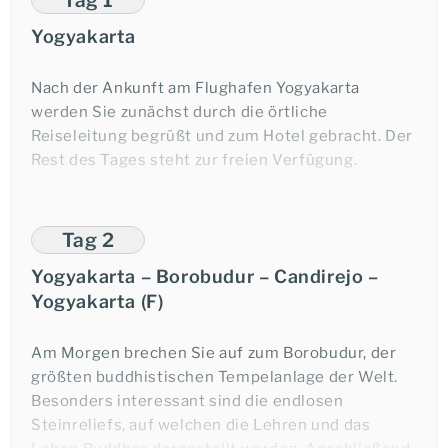
Yogyakarta
Nach der Ankunft am Flughafen Yogyakarta
werden Sie zunächst durch die örtliche
Reiseleitung begrüßt und zum Hotel gebracht. Der
Rest des Tages steht zur freien Verfügung.
Übernachtung in Yogyakarta.
Tag 2
Unser Tipp
: Unternehmen Sie am Abend einen
Yogyakarta – Borobudur – Candirejo –
Bummel über die geschäftige Malioboro
Yogyakarta (F)
Einkaufsstraße.
Am Morgen brechen Sie auf zum Borobudur, der
größten buddhistischen Tempelanlage der Welt.
Besonders interessant sind die endlosen
Steinreliefs, auf welchen die Lehren und das