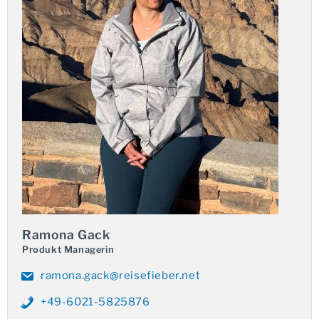
Javanische Kultur und Tempelanlagen
In Yogyakarta tauchen Sie in das Zentrum javanischer
Traditionen ein.
Die Stadt beeindruckt mit dem historischen Kraton
(Sultanspalast) und seinen charmanten, verwinkelten
Gassen, die zum Erkunden einladen. Ein wesentlicher
Bestandteil des Programms ist der Besuch der
weltberühmten Tempelanlagen.
Sie erleben den majestätischen
Borobudur
, die größte
buddhistische Tempelanlage der Welt, und den
Ramona Gack
hinduistischen
Prambanan-Tempelkomplex
. Diese
Produkt Managerin
Bauwerke zeugen von der langen und reichen
ramona.gack@reisefieber.net
Geschichte der Insel.
+49-6021-5825876