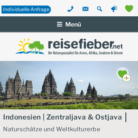
Individuelle
Anfrage
Zum
Inhalt
Menü
springen
Indonesien | Zentraljava & Ostjava
Naturschätze und Weltkulturerbe