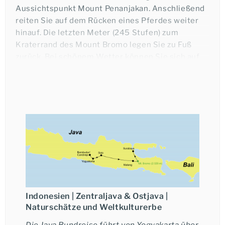
Aussichtspunkt Mount Penanjakan. Anschließend
reiten Sie auf dem Rücken eines Pferdes weiter
hinauf. Die letzten Meter (245 Stufen) zum
Kraterrand des Mount Bromo legen Sie zu Fuß
zurück. Bei schönem Wetter können Sie sich auf
einen spektakulären Sonnenaufgang freuen. Nach
diesem einzigartigen Erlebnis (wetterabhängig!)
fahren Sie zu Ihrem Hotel zurück und frühstücken.
Gegen Mittag Fahrt zum Flughafen von Surabaya
und Beginn Ihres Anschlussprogramms
bzw.
Rückflug nach Deutschland.
Ich möchte eine telefonische Beratung.
reisefieber Tipp
: Kombinieren Sie diese Reise mit
der der Sumatra-Rundreise
Faszination Tobasee &
Indonesien | Zentraljava & Ostjava |
Orang Utan
Naturschätze und Weltkulturerbe
Nach erlebnisreichen Rundeisetagen bietet sich