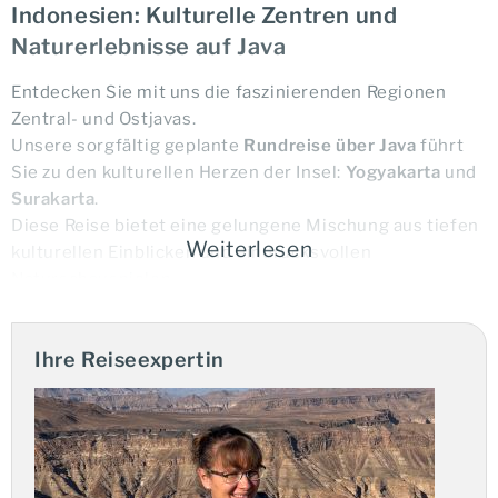
Indonesien: Kulturelle Zentren und
Naturerlebnisse auf Java
Entdecken Sie mit uns die faszinierenden Regionen
Zentral- und Ostjavas.
Unsere sorgfältig geplante
Rundreise über Java
führt
Sie zu den kulturellen Herzen der Insel:
Yogyakarta
und
Surakarta
.
Diese Reise bietet eine gelungene Mischung aus tiefen
Weiterlesen
kulturellen Einblicken und eindrucksvollen
Naturschauspielen.
Ihre Vorteile:
Ihre Reiseexpertin
Sie reisen in kleiner Gruppe
Garantierte Durchführung ab 2 Personen
Englischsprechende Reiseleitung
auch als individuelle Privatreise möglich