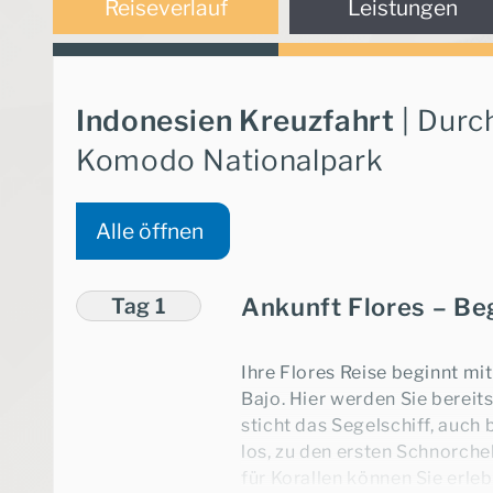
Reiseverlauf
Leistungen
Indonesien Kreuzfahrt
| Durc
Komodo Nationalpark
Ich möchte eine telefonische
Alle öffnen
Tag 1
Ankunft Flores – Be
Ihre Flores Reise beginnt mi
Bajo. Hier werden Sie berei
sticht das Segelschiff, auch 
los, zu den ersten Schnorche
★★★
★★★★
★★★★
für Korallen können Sie erleb