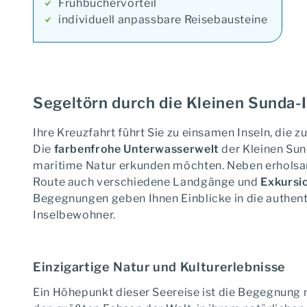
Frühbuchervorteil
Indonesien Kreuzfahrt
individuell anpassbare Reisebausteine
Durch Indonesiens Inselwe
Segeltörn durch die Kleinen Sunda-
Tourcode:
Ihre Kreuzfahrt führt Sie zu einsamen Inseln, die
Die
farbenfrohe Unterwasserwelt
der Kleinen Sund
Zeitraum ab:
maritime Natur erkunden möchten. Neben erholsa
Route auch verschiedene Landgänge und
Exkursio
Begegnungen geben Ihnen Einblicke in die authen
Inselbewohner.
Einzigartige Natur und Kulturerlebnisse
Ein Höhepunkt dieser Seereise ist die Begegnung
Anfrage-Formular