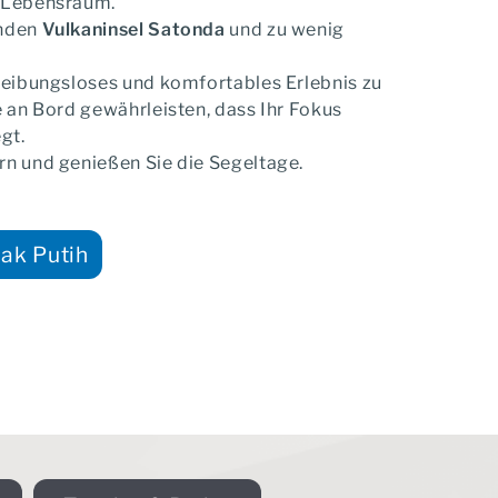
n Lebensraum.
enden
Vulkaninsel Satonda
und zu wenig
e-
Ihr persönlicher Reiseexperte
So
ist für Sie da
 reibungsloses und komfortables Erlebnis zu
e an Bord gewährleisten, dass Ihr Fokus
egt.
rn und genießen Sie die Segeltage.
Weiter
ak Putih