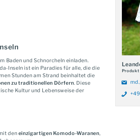
lt & Komodo Nationalpark
Inseln
 zum Baden und Schnorcheln einladen.
Leand
a-Inseln ist ein Paradies für alle, die die
Produkt
men Stunden am Strand beinhaltet die
Ihr
md.
nen zu traditionellen Dörfern
. Diese
Ger
tische Kultur und Lebensweise der
+49
 mit den
einzigartigen Komodo-Waranen
,
Telefonischer Kontakt