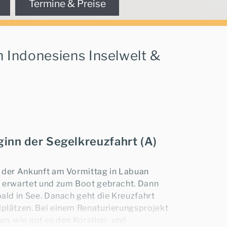
Termine & Preise
h Indonesiens Inselwelt &
 Beratung.
ginn der Segelkreuzfahrt (A)
Leander Gerlach
+49-6021-5825876
t der Ankunft am Vormittag in Labuan
ts erwartet und zum Boot gebracht. Dann
bald in See. Danach geht die Kreuzfahrt
lplätzen. Bei einem Renaturierungsprojekt
★
en, wie gut es den Korallen- und