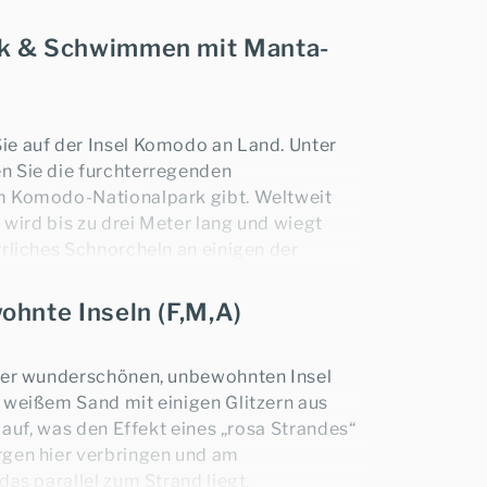
em sie im Jahr 2014 umgesetzt wurden.
k & Schwimmen mit Manta-
e auf der Insel Komodo an Land. Unter
n Sie die furchterregenden
m Komodo-Nationalpark gibt. Weltweit
 wird bis zu drei Meter lang und wiegt
rrliches Schnorcheln an einigen der
arks. Schwimmen Sie mit Manta-Rochen
ung mit den sanft im Wasser
ohnte Inseln (F,M,A)
dkröten.
ner wunderschönen, unbewohnten Insel
 weißem Sand mit einigen Glitzern aus
 auf, was den Effekt eines „rosa Strandes“
gen hier verbringen und am
das parallel zum Strand liegt,