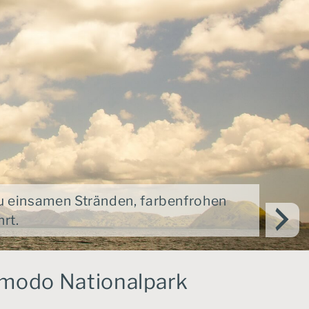
zu einsamen Stränden, farbenfrohen
rt.
omodo Nationalpark