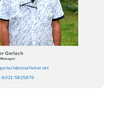
er Gerlach
 Manager
 Reiseexperte: Leander
gerlach@reisefieber.net
lach
-6021-5825876
E-Mail