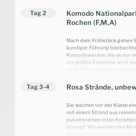
Fischbeständen geht, nachd
Tag 2
Komodo Nationalpar
Übernachtung an Bord.
Rochen (F,M,A)
Nach dem Frühstück gehen Si
kundiger Führung beobachte
Komodowarane, die es nur i
die größte Eidechse, wird sie
etwa
70 kg
. Genießen Sie he
besten Riffe des Komodo-P
und genießen Sie die Begegn
Tag 3-4
Rosa Strände, unbew
schwimmenden Meeresschil
Sie wachen vor der Küste ei
Übernachtung an Bord.
mit einem Strand aus reinem
pulverisierten roten Korallen
erzeugt. Wir werden den Mor
wunderschönen Korallenriff, 