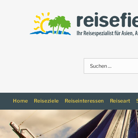
Zum
Inhalt
springen
Suche
nach:
Home
Reiseziele
Reiseinteressen
Reiseart