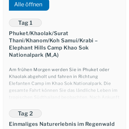
Alle öffnen
Tag 1
Phuket/Khaolak/Surat
Thani/Khanom/Koh Samui/Krabi –
Elephant Hills Camp Khao Sok
Nationalpark (M,A)
Am frühen Morgen werden Sie in Phuket oder
Khaolak abgeholt und fahren in Richtung
Elefanten Camp im Khao Sok Nationalpark. Die
gesamte Fahrt können Sie das ländliche Leben im
tropischen Südthailand beobachten. Nach Ankunft
im Camp und dem Bezug Ihres luxuriösen Safari-
Zeltes, erhalten Sie ein stärkendes Mittagessen.
Tag 2
Einmaliges Naturerlebnis im Regenwald
Im Anschluss unternehmen Sie eine Dschungel-