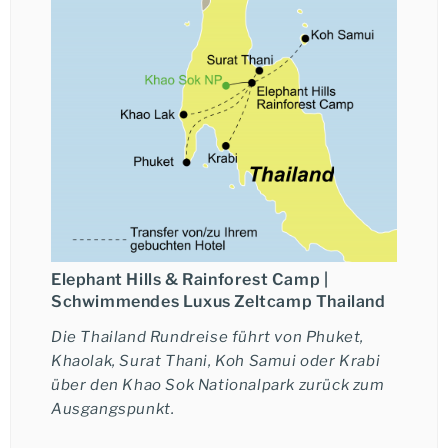
Übernachtung im Elephant Hills Rainforest Camp.
Elephant Hills & Rainforest Camp |
Schwimmendes Luxus Zeltcamp Thailand
Ich möchte eine telefonische Beratung.
Die Thailand Rundreise führt von Phuket,
Khaolak, Surat Thani, Koh Samui oder Krabi
über den Khao Sok Nationalpark zurück zum
Ausgangspunkt.
Janine Klein