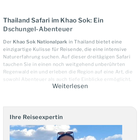
Thailand Safari im Khao Sok: Ein
Dschungel-Abenteuer
Der
Khao Sok Nationalpark
in Thailand bietet eine
einzigartige Kulisse für Reisende, die eine intensive
Naturerfahrung suchen. Auf dieser dreitägigen Safari
tauchen Sie in einen noch weitgehend unberührten
Regenwald ein und erleben die Region auf eine Art, die
sowohl Abenteuer als auch tiefe Einblicke ermöglicht.
Weiterlesen
Einblicke in den Dschungel und
Elefantenbegegnungen
Ihre Reiseexpertin
Ihre Reise beinhaltet verschiedene Aktivitäten, die
Ihnen die Natur näherbringen, darunter Boots- und
Kanuausflüge sowie Dschungelwanderungen.