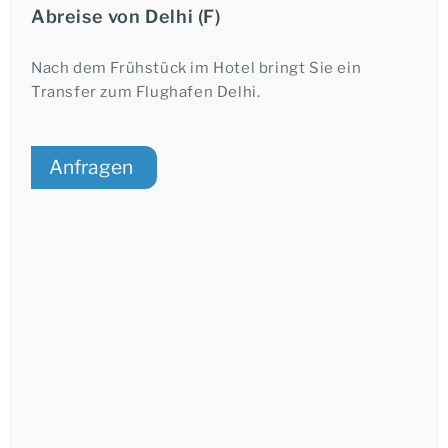
Übernachtung in Jodhpur.
Abreise von Delhi (F)
diese zuzubereiten. Beim anschließenden
Abendessen bietet sich Ihnen die Möglichkeit sich
über Ihre bisherigen Erfahrungen auszutauschen.
Nach dem Frühstück im Hotel bringt Sie ein
Transfer zum Flughafen Delhi.
Übernachtung in Udaipur.
Anfragen