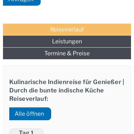
Privatreise mit eigenem Chauffeur
Individuell abwandelbares Programm
Reiseverlauf
Leistungen
Kulinarik und Kultur im Einklang
Termine & Preise
Ihre Reise führt Sie durch die faszinierende Region
Rajasthan. Inmitten des „Goldenen Dreiecks“ – den
Städten Delhi, Agra und Jaipur – erwarten Sie zahlreiche
UNESCO-Welterbestätten. Sie haben die Gelegenheit,
Kulinarische Indienreise für Genießer
|
nicht nur die berühmten Sehenswürdigkeiten zu
Durch die bunte indische Küche
erkunden, sondern auch tiefe Einblicke in die
Reiseverlauf:
kulinarische Tradition zu gewinnen.
Alle öffnen
Die Tour verbindet den Besuch großer Monumente mit
authentischen Begegnungen, bei denen Sie in indischen
Familien die traditionelle Zubereitung von Gerichten
Tag 1