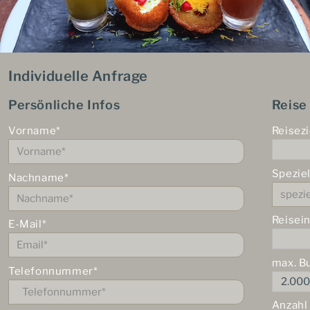
Individuelle Anfrage
Persönliche Infos
Reise
Vorname*
Reisezi
Spezie
Nachname*
Reisei
E-Mail*
max. B
Telefonnummer*
Anzahl