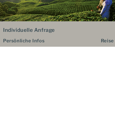
Individuelle Anfrage
Persönliche Infos
Reise
Vorname*
Reisezi
Spezie
Nachname*
Reisei
E-Mail*
max. B
Telefonnummer*