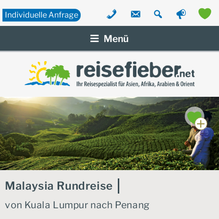
Individuelle
Anfrage
Zum
Inhalt
Menü
springen
Malaysia Rundreise
von Kuala Lumpur nach Penang