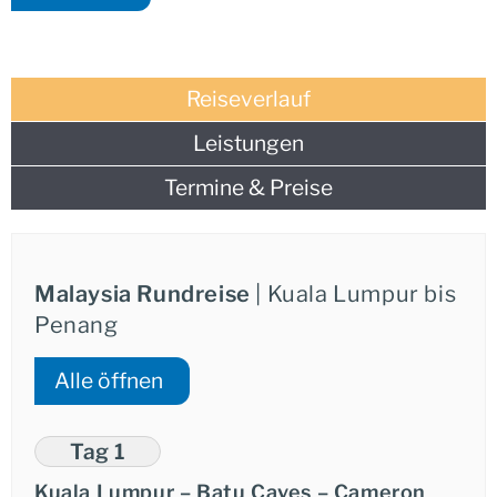
Naturerlebnissen des Hochlands und bereichert Ihre
maßgeschneiderte Route um urbane Facetten.
Reiseverlauf
Entspannung und höchste Servicequalität
Leistungen
Die gesamte Reise ist als nahtloses Erlebnis konzipiert:
Wir legen Wert auf
reibungslose Organisation
und
Termine & Preise
Qualität
der Dienstleistungen. Ihr privater Chauffeur
sorgt für hohen
Service
und Komfort während der
Transfers. Vertrauen Sie auf unsere Expertise, um diese
Region Malaysias ohne logistische Sorgen zu erkunden.
Malaysia Rundreise
| Kuala Lumpur bis
Penang
Alle öffnen
Tag 1
Kuala Lumpur – Batu Caves – Cameron