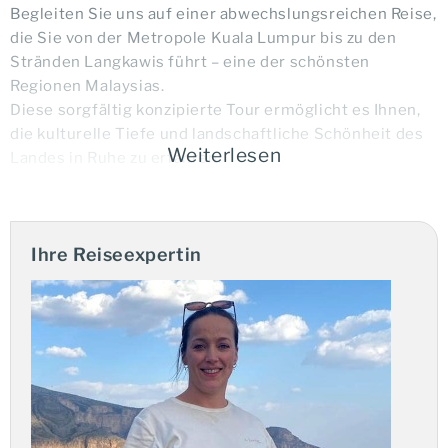
Begleiten Sie uns auf einer abwechslungsreichen Reise,
die Sie von der Metropole Kuala Lumpur bis zu den
Stränden Langkawis führt – eine der schönsten
Regionen Malaysias.
Diese sorgfältig konzipierte Tour ermöglicht es Ihnen,
die kulturelle Tiefe und landschaftliche Schönheit des
Weiterlesen
Landes in Ruhe zu erfahren.
Ihre Vorteile:
Ihre Reiseexpertin
Private Rundreise
Englischsprachige Reiseleitung
Reisebeginn täglich
Kulturelle Höhepunkte und landschaftlicher
Wandel