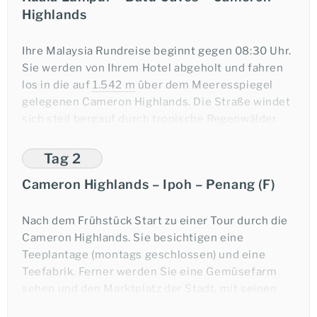
Highlands
Ihre Malaysia Rundreise beginnt gegen 08:30 Uhr.
Sie werden von Ihrem Hotel abgeholt und fahren
los in die auf
1.542 m
über dem Meeresspiegel
gelegenen Cameron Highlands. Die Straße windet
sich steil bergauf durch tropische Regenwälder
und vorbei an großen Teeplantagen, die seinerzeit
von den Engländern angelegt wurden.
Tag 2
Cameron Highlands – Ipoh – Penang (F)
Unterwegs besichtigen Sie die berühmten Batu
Höhlen, die über 272 Stufen zu erreichen sind. Der
kleine Tempel in den imposanten Kalksteinhöhlen
Nach dem Frühstück Start zu einer Tour durch die
beherbergt den Schrein des Hindugottes
Cameron Highlands. Sie besichtigen eine
Malaysia Rundreise
Subramaniam und ist das bedeutendste
Teeplantage (montags geschlossen) und eine
hinduistische Heiligtum in Malaysia. Auf dem
Teefabrik. Ferner werden Sie eine Gemüsefarm
von Kuala Lumpur nach Penang
weiteren Weg besuchen Sie noch den Lata
sehen und den Marktplatz der Stadt, mit seinen
Iskandar Wasserfall.
Gemüse- und Obstständen besuchen.
Tourcode: