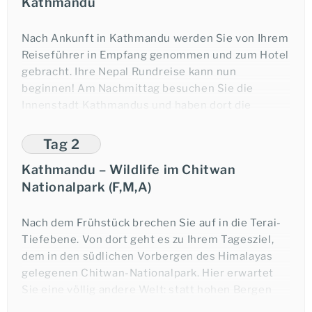
Kathmandu
Nach Ankunft in Kathmandu werden Sie von Ihrem
Reiseführer in Empfang genommen und zum Hotel
gebracht. Ihre Nepal Rundreise kann nun
beginnen! Am Nachmittag besuchen Sie die
Innenstadt Kathmandus und haben dort die
Möglichkeit, die Tempelanlage Swayambhunath zu
besichtigen. Der Tempelkomplex, der zu den
Tag 2
ältesten religiösen Stätten der Welt zählt, liegt
Kathmandu – Wildlife im Chitwan
malerisch auf einem Hügel. Am Fuße des Hügels
Nationalpark (F,M,A)
befindet sich eine Steinplatte mit den
Fußabdrücken Buddhas.
Nach dem Frühstück brechen Sie auf in die Terai-
Übernachtung in Kathmandu.
Tiefebene. Von dort geht es zu Ihrem Tagesziel,
dem in den südlichen Vorbergen des Himalayas
gelegenen Chitwan-Nationalpark. Hier erwartet
Sie eine völlig andere Welt: statt hohen Bergen
gibt es ausgedehnte Steppen, Dschungel sowie