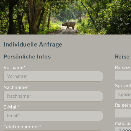
Individuelle Anfrage
Persönliche Infos
Reise
Vorname*
Reisezi
Spezie
Nachname*
Reisei
E-Mail*
max. B
Telefonnummer*