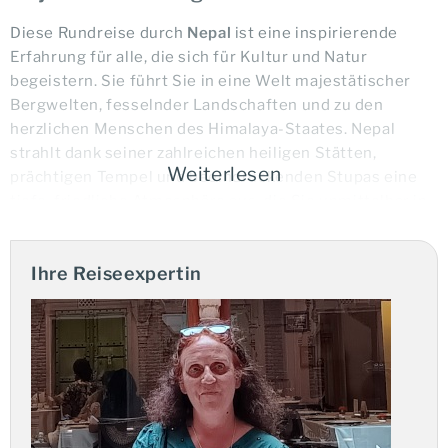
Diese Rundreise durch
Nepal
ist eine inspirierende
Erfahrung für alle, die sich für Kultur und Natur
begeistern. Sie führt Sie in eine Welt majestätischer
Bergwelten, fesselnder Landschaften und zu den
herzlichen Menschen des Himalaya-Staates. Nepal
strahlt dank seiner zahlreichen heiligen Stätten,
Weiterlesen
prächtigen Tempel und beeindruckenden Stupas eine
tiefe, friedliche Atmosphäre aus, die Sie unmittelbar in
ihren Bann ziehen wird.
Ihre Reiseexpertin
Ihre Vorteile:
individuell anpassbare Reisebausteine
Privatreise mit eigenem Chauffeur