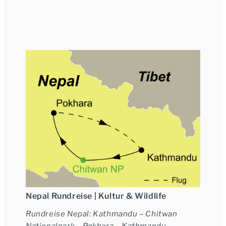
Ich möchte eine telefonische Beratung.
Tina Giebels
+49-6021-5825876
★★★
★★★★
★★★★★
Nepal Rundreise |
Kultur & Wildlife
Rundreise Nepal: Kathmandu – Chitwan
Nationalpark – Pokhara – Kathmandu