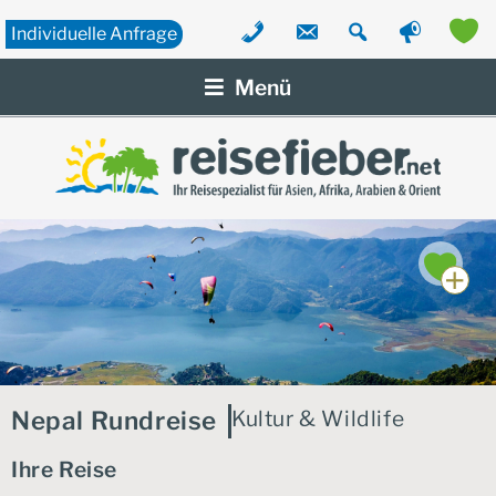
Individuelle
Anfrage
Zum
Inhalt
Menü
springen
Nepal Rundreise
Kultur & Wildlife
Ihre Reise