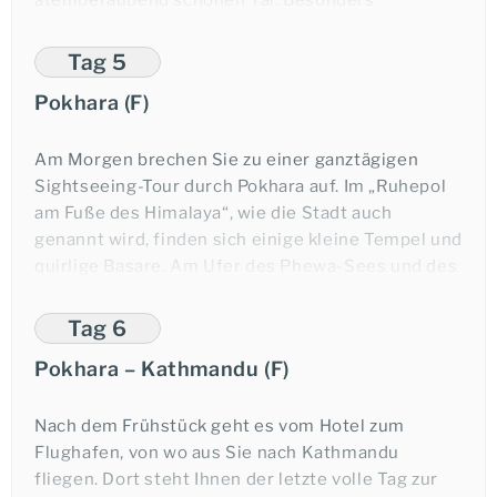
nächster Nähe beobachten.
beeindruckend ist der Blick auf das sich jäh
erhebende Himalaya-Gebirge, das sich im
Tag 5
Mittag- und Abendessen sowie Übernachtung in
malerischen Phewa See spiegelt. Pokhara ist
Pokhara (F)
Chitwan.
darüber hinaus der Ausgangspunkt für
verschiedene Trekking-Touren jedweden
Schwierigkeitsgrades, von der einfachen
Am Morgen brechen Sie zu einer ganztägigen
Tagestour bis hin zum Annapurna- und Mustang-
Sightseeing-Tour durch Pokhara auf. Im „Ruhepol
Trek.
am Fuße des Himalaya“, wie die Stadt auch
genannt wird, finden sich einige kleine Tempel und
150 km
,
ca.
4-5 Stunden
quirlige Basare. Am Ufer des Phewa-Sees und des
Ihre Reiseexpertin: Tina Giebels
Seti-Flusses können Sie die entspannte
Übernachtung in Pokhara.
Atmosphäre genießen.
Tag 6
Pokhara – Kathmandu (F)
Übernachtung in Pokhara
Anfrage-Formular
Nach dem Frühstück geht es vom Hotel zum
Flughafen, von wo aus Sie nach Kathmandu
fliegen. Dort steht Ihnen der letzte volle Tag zur