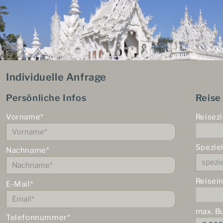
Individuelle Anfrage
Persönliche Infos
Reise
Vorname*
Reisezi
Spezie
Nachname*
Reisei
E-Mail*
max. B
Telefonnummer*