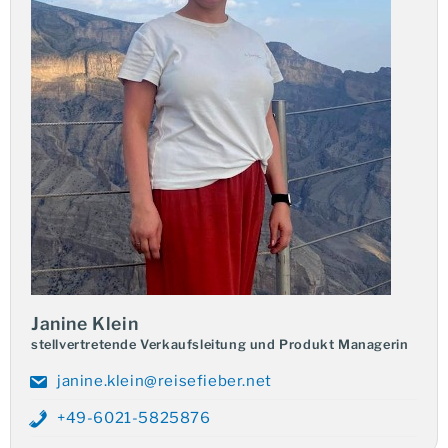
Abenteuer im Norden Thailands
Ihre Reise führt Sie zunächst in den Norden des Landes.
Städte wie
Chiang Rai
und
Chiang Mai
begeistern mit
eindrucksvollen Tempeln und belebten Märkten, die das
authentische Flair Thailands widerspiegeln. Ein
Höhepunkt der Tour ist der Besuch des
Goldenen
Dreiecks
, wo die Länder Laos, Thailand und Myanmar
aufeinandertreffen. Die abwechslungsreiche Bergwelt
Nordthailands, mit ihren Bergen, Schluchten und
dichtem Dschungel, lädt zu Entdeckungstouren ein.
Ein besonderes Erlebnis ist auch die Begegnung mit
den ethnischen Minderheiten der Region, wie den
Janine Klein
Padaung, Hmong, Lisu und Akha-Stämmen, bei der Sie
stellvertretende Verkaufsleitung und Produkt Managerin
Einblicke in ihre Traditionen und Lebensweise erhalten.
janine.klein@reisefieber.net
+49-6021-5825876