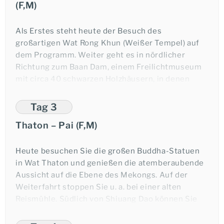
(F,M)
Als Erstes steht heute der Besuch des
großartigen Wat Rong Khun (Weißer Tempel) auf
dem Programm. Weiter geht es in nördlicher
Richtung zum Baan Dam, einem Freilichtmuseum
mit circa 40 schwarzen Holzhäusern, in denen
Bilder, Skulpturen, Tierhäute und -knochen in
einzigartiger Weise ausgestellt werden. Ihr
Tag 3
nächstes Ziel ist Chiang Saen am Mekong. Entlang
Thaton – Pai (F,M)
des Flusses fahren Sie weiter zum
sagenumwobenen Dreiländereck von Thailand,
Laos und Myanmar – dem Goldenen Dreieck, wo
Heute besuchen Sie die großen Buddha-Statuen
Sie dem Opium Museum einen Besuch abstatten.
in Wat Thaton und genießen die atemberaubende
Optional können Sie eine kurze Bootsfahrt
Aussicht auf die Ebene des Mekongs. Auf der
unternehmen und die laotische Flussinsel Don
Weiterfahrt stoppen Sie u. a. bei einer alten
Sao besuchen.
Reismühle. Südlich von Shiuang Dao können Sie
auf dem Ping Fluss eine beschauliche Fahrt auf
Danach fahren Sie an die Grenze zu Myanmar, nach
einem Bambusfloss unternehmen. Nach dem