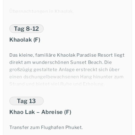
Anfrage-Formular
Übernachtungen in Khaolak.
Tag 8-12
Telefonischer Kontakt
Khaolak (F)
Das kleine, familiäre Khaolak Paradise Resort liegt
direkt am wunderschönen Sunset Beach. Die
großzügig gestaltete Anlage erstreckt sich über
E-Mail
einen dschungelbewachsenen Hang hinunter zum
Strand und bietet viel Ruhe und Erholung.
Genießen Sie ein paar wunderschöne Tage in einer
tollen Umgebung und lassen Sie das Erlebte
Tag 13
während der Rundreise Revue passieren.
Khao Lak – Abreise (F)
Übernachtungen in Khaolak.
Transfer zum Flughafen Phuket.