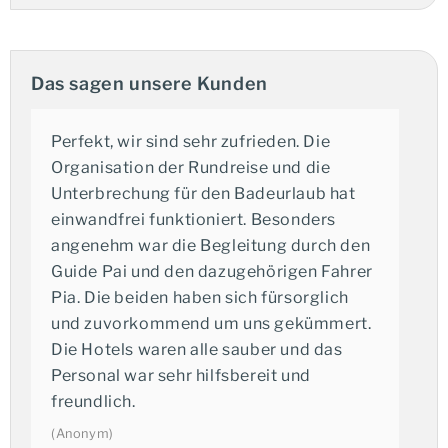
Das sagen unsere Kunden
Perfekt, wir sind sehr zufrieden. Die
Organisation der Rundreise und die
Unterbrechung für den Badeurlaub hat
Mit dem Laden des Videos akzeptieren Sie die
Datenschutzerklärung von YouTube
einwandfrei funktioniert. Besonders
angenehm war die Begleitung durch den
Entspannung in Khao Lak
Guide Pai und den dazugehörigen Fahrer
Nach den ereignisreichen Tagen im Norden rundet ein
Pia. Die beiden haben sich fürsorglich
Badeaufenthalt Ihre Reise ab.
und zuvorkommend um uns gekümmert.
In
Khao Lak
erwarten Sie weitläufige Strände und
Die Hotels waren alle sauber und das
klares Wasser. Dieser Ort bietet die ideale Kulisse, um
Personal war sehr hilfsbereit und
in Ruhe die Seele baumeln zu lassen und die Schönheit
freundlich.
der thailändischen Küste zu genießen.
(Anonym)