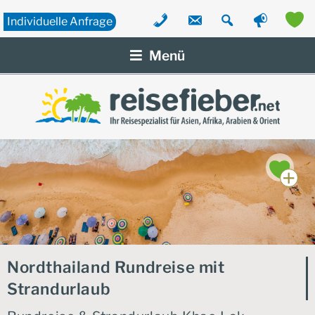
Individuelle
Anfrage
Zum
Inhalt
Menü
springen
Nordthailand Rundreise mit
Strandurlaub