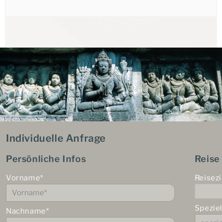
Individuelle Anfrage
Persönliche Infos
Reise
Vorname*
Reisezi
Spezie
Nachname*