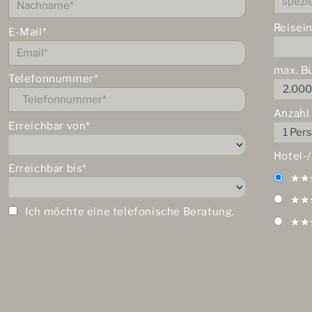
Reisei
E-Mail*
max. B
Telefonnummer*
Anzahl
Erreichbar von*
Hotel-
Erreichbar bis*
★★
★★
Ich möchte eine telefonische Beratung.
★★