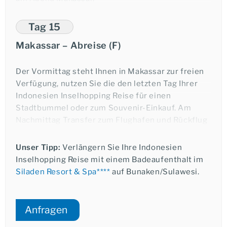
Sie Einblicke in das tägliche Leben der Toraja. Falls
Übernachtung in Makassar.
während Ihrem Besuch traditionelle Zeremonien
Tag 15
stattfinden, werden Sie diesen beiwohnen
Makassar – Abreise (F)
können.
Übernachtung in Tana Toraja.
Der Vormittag steht Ihnen in Makassar zur freien
Verfügung, nutzen Sie die den letzten Tag Ihrer
Indonesien Inselhopping Reise für einen
Stadtbummel oder zum Souvenir-Einkauf. Am
Nachmittag Transfer zum Flughafen und Rückflug
über Singapur nach Deutschland.
Unser Tipp:
Verlängern Sie Ihre Indonesien
Inselhopping Reise mit einem Badeaufenthalt im
Siladen Resort & Spa****
auf Bunaken/Sulawesi.
Anfragen