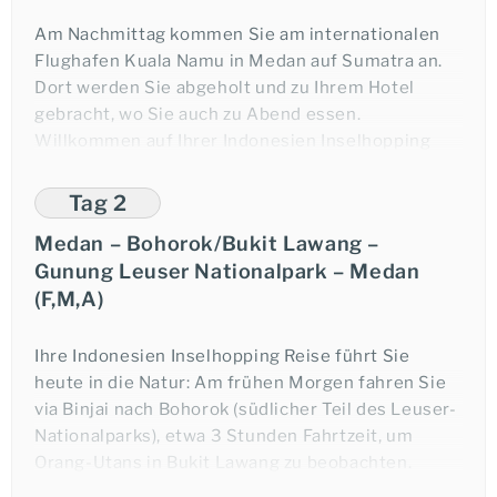
Wir sorgen dafür, dass Ihr
Inselhopping
-Abenteuer in
Am Nachmittag kommen Sie am internationalen
Südostasien von Anfang bis Ende durchdacht ist und
Flughafen Kuala Namu in Medan auf Sumatra an.
Sie sich vollkommen auf Ihre Entdeckungen
Dort werden Sie abgeholt und zu Ihrem Hotel
konzentrieren können.
gebracht, wo Sie auch zu Abend essen.
Willkommen auf Ihrer Indonesien Inselhopping
Reise!
Übernachtung in Medan.
Tag 2
Medan – Bohorok/Bukit Lawang –
Gunung Leuser Nationalpark – Medan
(F,M,A)
Ihre Indonesien Inselhopping Reise führt Sie
heute in die Natur: Am frühen Morgen fahren Sie
via Binjai nach Bohorok (südlicher Teil des Leuser-
Nationalparks), etwa 3 Stunden Fahrtzeit, um
Orang-Utans in Bukit Lawang zu beobachten.
Unterwegs fahren Sie vorbei an kleinen Städten