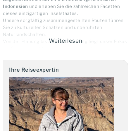
Indonesien
und erleben Sie die zahlreichen Facetten
dieses einzigartigen Inselstaates.
Unsere sorgfältig zusammengestellten Routen führen
Sie zu kulturellen Schätzen und unberührten
Naturlandschaften.
Weiterlesen
Von der Planung bis zur Durchführung liegt unser Fokus
auf Service, Qualität und einer reibungslosen
Organisation.
Ihre Reiseexpertin
Ihre Vorteile:
Deutschsprachige Reiseleitung
individuell anpassbare Reisebausteine
Privatreise mit eigenem Chauffeur