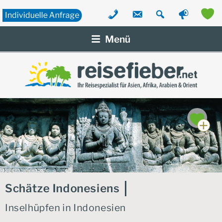
Individuelle
Anfrage
Zum
Inhalt
Menü
springen
Schätze Indonesiens
Inselhüpfen in Indonesien