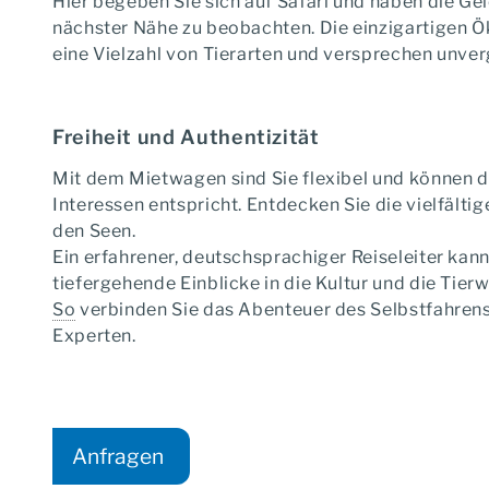
Hier begeben Sie sich auf Safari und haben die Ge
Südafrika „light“ – R
nächster Nähe zu beobachten. Die einzigartigen 
eine Vielzahl von Tierarten und versprechen unver
mit Krüger Nationalpark &
Freiheit und Authentizität
Tourcode:
Mit dem Mietwagen sind Sie flexibel und können di
Interessen entspricht. Entdecken Sie die vielfälti
den Seen.
Starttermin:
Ein erfahrener, deutschsprachiger Reiseleiter kan
tiefergehende Einblicke in die Kultur und die Tierw
So
verbinden Sie das Abenteuer des Selbstfahrens
Experten.
Anfragen
Anfrage-Formular