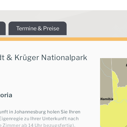
e-
Ihr persönlicher Reiseexperte
So
ist für Sie da
Termine & Preise
dt & Krüger Nationalpark
Weiter
oria
unft in Johannesburg holen Sie Ihren
igenregie zu Ihrer Unterkunft nach
ie Zimmer ab 14 Uhr bezugsfertig).