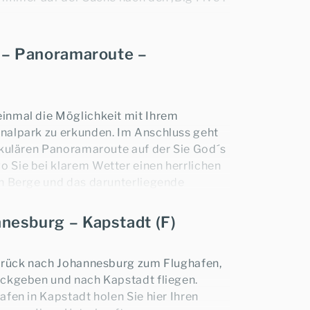
 N.P.
tunden)
 – Panoramaroute –
 N.P.
Krüger N.P. fällt eine Conservation
nd Fahrzeug an, die vor Ort am Eingang
inmal die Möglichkeit mit Ihrem
nalpark zu erkunden. Im Anschluss geht
akulären Panoramaroute auf der Sie God´s
Sie bei klarem Wetter einen herrlichen
n Berge und das darunterliegende
ke’s Luck Potholes“ mit seinen seltsamen
 Laufe von Jahrtausenden aus dem Fels
nesburg – Kapstadt (F)
die Fahrt schließlich zum Blyde River
und schönsten Naturwunder Südafrikas -.
urück nach Johannesburg zum Flughafen,
den
16 km
langen Canyon, eine gewaltige
ckgeben und nach Kapstadt fliegen.
00 m
Tiefe der Fluss schlängelt.
fen in Kapstadt holen Sie hier Ihren