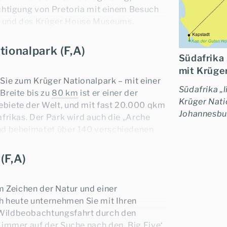
chtigung von Pretoria mit einem Besuch
 und des Krüger House Museums.
Stunden)
tionalpark (F,A)
Südafrika 
mit Krüge
Sie zum Krüger Nationalpark – mit einer
Südafrika „
 Beratung.
Breite bis zu
80 km
ist er einer der
Krüger Nati
biete der Welt, und mit fast 20.000 qkm
Johannesbur
frikas. Der Park wird auch die „Arche
nd beheimatet über 140 verschiedenen
en. Neben den „Big Five“ – Löwe,
Ramona Gack
 Nashorn – tummeln sich hier auch andere
(F,A)
+49-6021-5825876
, zahlreiche Antilopenarten (Impalas,
und Wildhunde.
m Zeichen der Natur und einer
Lodge können Sie mit Ihren Mietwagen
ch heute unternehmen Sie mit Ihren
ternehmen. Gerne können wir Ihnen gegen
★
Wildbeobachtungsfahrt durch den
rt in einem offenen Safari Fahrzeug mit
immer auf der Suche nach den ‚Big Five‘.