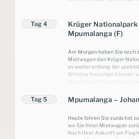
Übernachtung Greater Krüger
(
ca.
350 km
, Fahrtzeit
ca.
4 S
Tag 4
Krüger Nationalpark
Übernachtung Greater Krüger
Mpumalanga (F)
Hinweis
: Für den Besuch des 
Gebühr pro Person/pro Tag u
Am Morgen haben Sie noch e
zu zahlen ist.
Mietwagen den Krüger Natio
es weiter entlang der spekt
Window besuchen können, wo 
Ausblick auf die umliegende
„Lowveld“ haben. Über „Bour
Gesteinsformationen, die im
Tag 5
Mpumalanga – Johan
gewaschen wurden, führt Sie 
Canyon – einem der größten 
Heute fahren Sie zunächst z
Genießen Sie den Blick auf 
wo Sie Ihren Mietwagen zurü
Schlucht, durch die sich in
7
Nach Ihrer Ankunft am Flugha