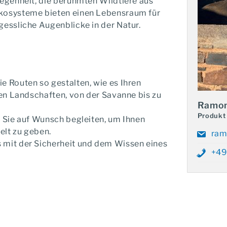
legenheit, die berühmten Wildtiere aus
undreise im Mietwagen
Ökosysteme bieten einen Lebensraum für
gessliche Augenblicke in der Natur.
 Kapstadt
e Routen so gestalten, wie es Ihren
gen Landschaften, von der Savanne bis zu
Ramon
Produkt
n Sie auf Wunsch begleiten, um Ihnen
elt zu geben.
Ihr
ram
 mit der Sicherheit und dem Wissen eines
Ga
+49
Telefonischer Kontakt