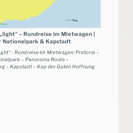
„light“ – Rundreise im Mietwagen |
r Nationalpark & Kapstadt
light“ - Rundreise im Mietwagen: Pretoria –
onalpark – Panorama Route –
Ni
g – Kapstadt – Kap der Guten Hoffnung