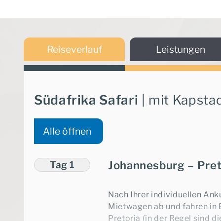
Teilen Sie uns Ihre Reis
Wünsche mit
Reiseverlauf
Leistungen
Südafrika Safari
| mit Kapsta
Weiter
Alle öffnen
Tag 1
Johannesburg – Pret
Nach Ihrer individuellen Ank
Mietwagen ab und fahren in E
Pretoria (in der Regel sind d