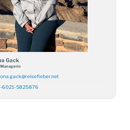
a Gack
 Managerin
e Reiseexpertin: Ramona
ona.gack@reisefieber.net
ck
-6021-5825876
E-Mail