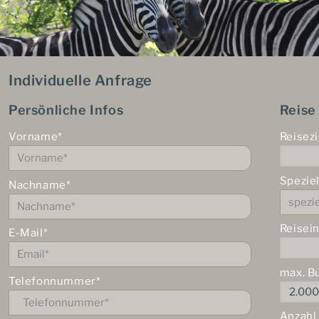
Individuelle Anfrage
Persönliche Infos
Reise
Vorname*
Reisezi
Spezie
Nachname*
Reisei
E-Mail*
max. B
Telefonnummer*
Anzahl