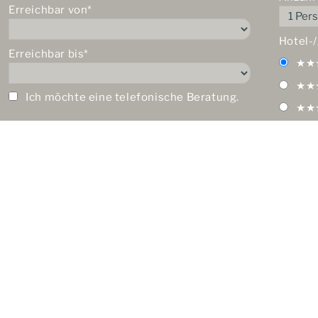
Erreichbar von*
Hotel-
Erreichbar bis*
★★
★★
Ich möchte eine telefonische Beratung.
★★