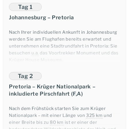
Tag 1
Johannesburg – Pretoria
Nach Ihrer individuellen Ankunft in Johannesburg
werden Sie am Flughafen bereits erwartet und
unternehmen eine Stadtrundfahrt in Pretoria: Sie
besuchen
u.a.
das Voortrekker Monument und das
Krüger House Museums.
(
ca.
70 km
, Fahrtzeit
ca.
1,5 Stunden)
Tag 2
Pretoria – Krüger Nationalpark –
Übernachtung in Pretoria
inkludierte Pirschfahrt (F,A)
Nach dem Frühstück starten Sie zum Krüger
Nationalpark – mit einer Länge von
325 km
und
einer Breite bis zu
80 km
ist er einer der