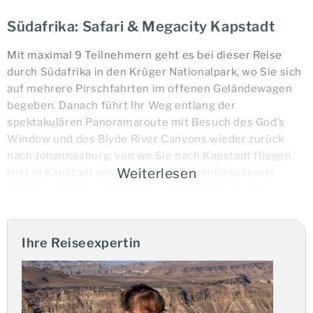
Südafrika: Safari & Megacity Kapstadt
Mit maximal 9 Teilnehmern geht es bei dieser Reise
durch Südafrika in den Krüger Nationalpark, wo Sie sich
auf mehrere Pirschfahrten im offenen Geländewagen
begeben. Danach führt Ihr Weg entlang der
spektakulären Panoramaroute mit Besuch des God’s
Window und des Blyde River Canyons wieder zurück
nach Johannesburg, von wo Sie nach Kapstadt fliegen.
Weiterlesen
Hier in Kapstadt erwarten Sie der beeindruckende
Tafelberg, das bunte Malaienviertel, die berühmte
Victoria & Alfred Waterfront, sowie die Kap-Halbinsel
mit dem beeindruckenden Kap der Guten Hoffnung.
Begleitet werden Sie von einem Deutsch sprechenden
Ihre Reiseexpertin
örtlichen Reiseleiter (Wechsel in Kapstadt), der
gleichzeitig Ihr Fahrer ist.