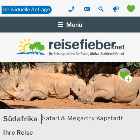
Individuelle
Anfrage
Zum
Inhalt
Menü
springen
Südafrika
Safari & Megacity Kapstadt
Ihre Reise