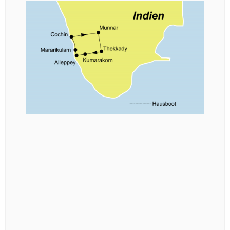
★★★
★★★★
★★★★★