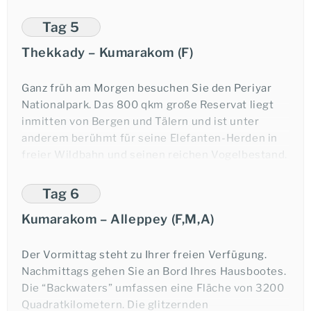
Ihrem Hotel einchecken. Am Abend steht ein
interessanter, geführter Spaziergang durch die
Tag 5
vielseitigen Gewürzplantagen auf dem Programm.
Thekkady – Kumarakom (F)
(
ca.
120 km
, Fahrtzeit etwa 3 Stunden)
Übernachtung in Thekkady.
Ganz früh am Morgen besuchen Sie den Periyar
Nationalpark. Das 800 qkm große Reservat liegt
inmitten von Bergen und Tälern und ist unter
anderem berühmt für seine Elefanten-Herden in
freier Wildbahn und seinen reichen Vogelbestand.
Es leben hier auch noch einige wenige Tiger, die
Südindien Reisen Natur & Kultur
jedoch eher selten gesichtet werden.
Tag 6
Kumarakom – Alleppey (F,M,A)
Bei einer
ca.
2- bis 3-stündigen Wanderung
Rundreisen & Baden am Strand von Mararikulam
können Sie die wunderschöne Umgebung
genießen und haben mit etwas Glück auch
Der Vormittag steht zu Ihrer freien Verfügung.
Tourcode:
Gelegenheit, verschiedene Vögel, Schmetterlinge
Nachmittags gehen Sie an Bord Ihres Hausbootes.
oder andere Tiere zu beobachten. Ihr Führer wird
Die “Backwaters” umfassen eine Fläche von 3200
Zeitraum ab:
Ihnen während der Tour Interessantes über die
Quadratkilometern. Die glitzernden