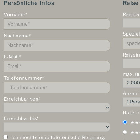
Persönliche Infos
Reise
Vorname*
Reisezi
Spezie
Nachname*
Reisei
E-Mail*
max. B
Telefonnummer*
Anzahl
Erreichbar von*
Hotel-
Erreichbar bis*
★★
★★
Ich möchte eine telefonische Beratung.