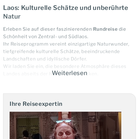
Laos: Kulturelle Schätze und unberührte
Natur
Erleben Sie auf dieser faszinierenden
Rundreise
die
Schönheit von Zentral- und Südlaos.
Ihr Reiseprogramm vereint einzigartige Naturwunder,
tiefgreifende kulturelle Schätze, beeindruckende
Landschaften und idyllische Dörfer.
Wir laden Sie ein, die besondere Atmosphäre dieses
Weiterlesen
Landes abseits der Hektik zu entdecken.
Ihre Vorteile:
Ihre Reiseexpertin
Privatreise mit eigenem Chauffeur
Sie haben die Wahl zwischen Mittel- und
Luxusklassehotels