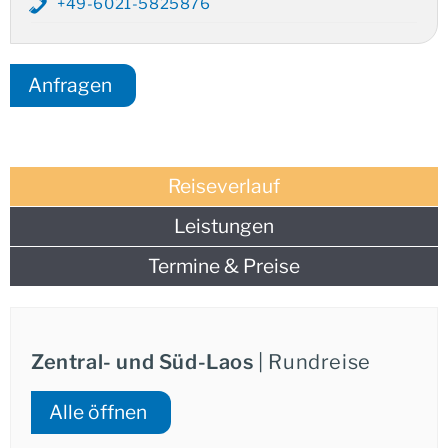
Besuchen Sie das
UNESCO-Weltkulturerbe Wat Phou
,
+49-6021-5825876
eine eindrucksvolle Khmer-Tempelanlage, die von der
frühen Zivilisation der Region zeugt.
Auch die Besichtigung der Hauptstadt
Vientiane
steht
Anfragen
auf Ihrem Programm. Wir legen größten Wert auf eine
reibungslose Organisation
und
hohe Servicequalität
.
Unsere sorgfältig geplanten Routen und die
ausgewählten Unterkünfte gewährleisten, dass Sie die
Reiseverlauf
kulturelle Tiefe und die landschaftliche Schönheit von
Laos entspannt und ohne logistische Sorgen genießen
Leistungen
können.
Termine & Preise
Zentral- und Süd-Laos
| Rundreise
Alle öffnen