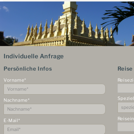
Individuelle Anfrage
Persönliche Infos
Reise
Vorname*
Reisezi
Spezie
Nachname*
Reisei
E-Mail*