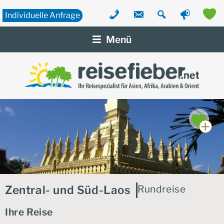
Individuelle
Anfrage
Zum
Inhalt
Menü
springen
Zentral- und Süd-Laos
Rundreise
Ihre Reise