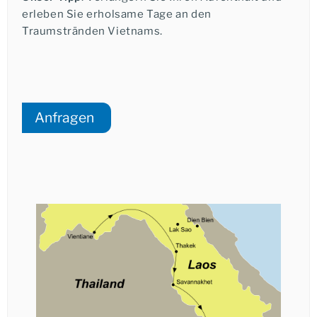
Ich möchte eine telefonische Beratung.
erleben Sie erholsame Tage an den
Übernachtung auf Don Daeng.
Traumstränden Vietnams.
Tina Giebels
+49-6021-5825876
Anfragen
★★★
★★★★
★★★★★