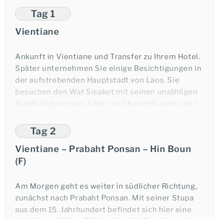
Tag 1
Vientiane
Ankunft in Vientiane und Transfer zu Ihrem Hotel.
Später unternehmen Sie einige Besichtigungen in
der aufstrebenden Hauptstadt von Laos. Sie
besuchen den Wat Sisaket mit seinen unzähligen
Buddhafiguren aus Silber und Keramik sowie den
früheren Königstempel Wat Prakeo, heute ein
Museum für Kunst und Antikes. Danach sehen Sie
Tag 2
den gewaltigen Triumphbogen Patuxai, der stark
Vientiane – Prabaht Ponsan – Hin Boun
an den Arc de Triomphe von Paris erinnert, sowie
(F)
das größte Heiligtum in Laos, die goldene Stupa
That Luang. Bevor Sie wieder zu Ihrem Hotel
zurück gebracht werden, besichtigen Sie noch
Am Morgen geht es weiter in südlicher Richtung,
eine Ausstellung im Cope Exhibition Centre.
zunächst nach Prabaht Ponsan. Mit seiner Stupa
aus dem 15. Jahrhundert befindet sich hier eine