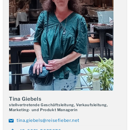
Naturerlebnisse und Entdeckungen
Ihre Route führt Sie zu bemerkenswerten
Naturschauplätzen. Bestaunen Sie den berühmten
Liphi
Wasserfall
und erkunden Sie bizarre Höhlen. Die
Kong
Lor Höhle
gilt mit ihrer Größe und Einzigartigkeit als
eines der erstaunlichsten Naturphänomene in Laos. Zu
den Höhepunkten zählt der Besuch des
beeindruckenden Gebiets der
4.000 Inseln
, wo das
Leben am Mekong-Fluss seinen gemächlichen
Rhythmus hat. Ebenso erwartet Sie der bezaubernde
Tadlo Wasserfall
. Diese Erlebnisse bieten Ihnen
intensive und naturnahe Einblicke.
Tina Giebels
stellvertretende Geschäftsleitung, Verkaufsleitung,
Marketing- und Produkt Managerin
Kulturelle Tiefe und verlässliche Organisation
tina.giebels@reisefieber.net
Kulturell tauchen Sie in die Geschichte des Landes ein: