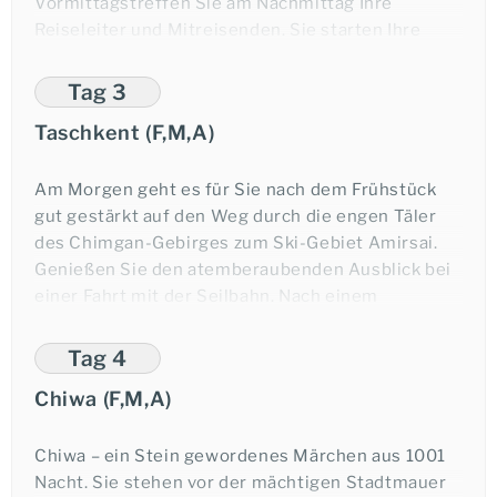
Vormittagstreffen Sie am Nachmittag Ihre
Reiseleiter und Mitreisenden. Sie starten Ihre
Reise mit einer Stadtrundfahrt bei der Sie
beeindruckende Denkmäler und Bauten wie
z.B.
Tag 3
der Medresse Kukeldash, den Kavoj- und Amir-
Taschkent (F,M,A)
Timur-Denkmälern und den typischen
Lehmhäusern sehen werden.
Am Morgen geht es für Sie nach dem Frühstück
Übernachtung in Taschkent.
gut gestärkt auf den Weg durch die engen Täler
des Chimgan-Gebirges zum Ski-Gebiet Amirsai.
Genießen Sie den atemberaubenden Ausblick bei
einer Fahrt mit der Seilbahn. Nach einem
Mittagessen mit einer weiteren spektakulären
Aussicht, geht Ihre Fahrt weiter zum Charvak-
Tag 4
Stausee. Ein sehr beliebtes Fotomotiv! Nach der
Chiwa (F,M,A)
Rückfahrt beziehen Sie am Nachmittag in
Taschkent Ihr Abteil im Orient Silk Road Express.
Ihre Fahrt auf der sagenhaften Seidenstraße
Chiwa – ein Stein gewordenes Märchen aus 1001
beginnt! An Bord werden Sie bei einem leckeren
Nacht. Sie stehen vor der mächtigen Stadtmauer