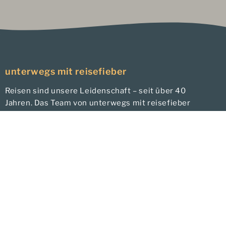
unterwegs mit reisefieber
Reisen sind unsere Leidenschaft – seit über 40
Jahren. Das Team von unterwegs mit reisefieber
besteht aus Menschen, die ihre Zielgebiete kennen
und lieben, mehrfach dort waren und regelmäßig vor
Ort sind. Profitieren Sie von unseren langjährigen
und persönlichen Partnerschaften in Asien, Orient
und Afrika.
Hier finden Sie uns