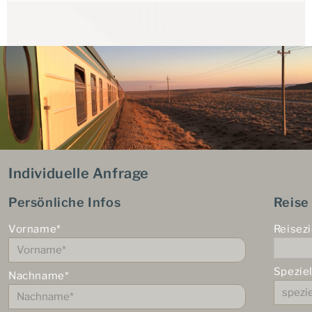
Individuelle Anfrage
Persönliche Infos
Reise
Vorname*
Reisezi
Spezie
Nachname*