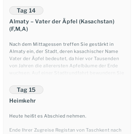
nehmen Sie sogar ein kleines Bad? Nach einer
Bootstour auf dem See geht es wieder zu Ihrem
Tag 14
Zug, der sich auf den Weg nach Almaty macht.
Almaty – Vater der Äpfel (Kasachstan)
(FMA)
(F,M,A)
Übernachtung im Orient Silk Road Express.
Nach dem Mittagessen treffen Sie gestärkt in
Almaty ein, der Stadt, deren kasachischer Name
Vater der Äpfel bedeutet, da hier vor Tausenden
von Jahren die allerersten Apfelbäume der Erde
wuchsen. Auf einer Stadtrundfahrt bewundern Sie
die russisch-orthodoxe Holzkathedrale, den
Hochzeitspalast, den Zirkus und die
Tag 15
Zentralmoschee. Bei Ihrem Abschiedsabendessen
Heimkehr
im landestypischen Jurten-Restaurant können Sie
mit Ihren Mitreisenden noch einmal über all die
Märchen plaudern, in deren Zentrum Sie auf Ihrer
Heute heißt es Abschied nehmen.
Reise standen, bevor Sie eine letzte kurze Nacht
Ende Ihrer Zugreise Registan von Taschkent nach
im Hotel verbringen.