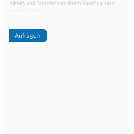
Almaty und Transfer zum Ihrem Rückflug nach
Übernachtung in Almaty.
Deutschland.
Anfragen