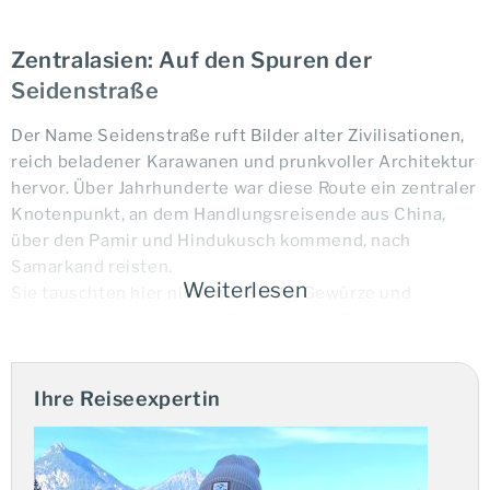
Zentralasien: Auf den Spuren der
Seidenstraße
Der Name Seidenstraße ruft Bilder alter Zivilisationen,
reich beladener Karawanen und prunkvoller Architektur
hervor. Über Jahrhunderte war diese Route ein zentraler
Knotenpunkt, an dem Handlungsreisende aus China,
über den Pamir und Hindukusch kommend, nach
Samarkand reisten.
Weiterlesen
Sie tauschten hier nicht nur Seide, Gewürze und
Edelsteine, sondern auch Geschichten, Religionen und
Kulturen. Wir laden Sie ein, die Höhepunkte dieser
historischen Region selbst zu erleben.
Ihre Reiseexpertin
Komfortable Reise entlang der historischen
Route