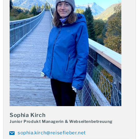
Verzichten Sie auf die Beschwerlichkeiten einer
herkömmlichen Reise durch Zentralasien.
Mit dem komfortablen Orient Silk Road Express bieten
wir Ihnen die Möglichkeit, diese Region auf angenehme
Weise zu erkunden. An Bord dieses Sonderzuges
erleben Sie die kulturellen und landschaftlichen
Höhepunkte und erhalten tiefe Einblicke in das Leben
der Menschen vor Ort.
Zu den Höhepunkten zählen die märchenhaften Städte
Chiwa und Buchara, die Sie in die Atmosphäre aus 1001
Nacht entführen, sowie der Besuch von fünf UNESCO-
Welterbe-Stätten.
Qualität, Service und ausgewählte Erlebnisse
Sophia Kirch
Ihre Reise ist von höchster Servicequalität geprägt. Sie
Junior Produkt Managerin & Webseitenbetreuung
erwartet nicht nur eine ausgezeichnete Betreuung
sophia.kirch@reisefieber.net
durch eine Chefreiseleitung, ständige