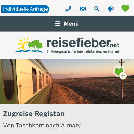
Individuelle
Anfrage
Zum
Inhalt
Menü
springen
Zugreise Registan
Von Taschkent nach Almaty