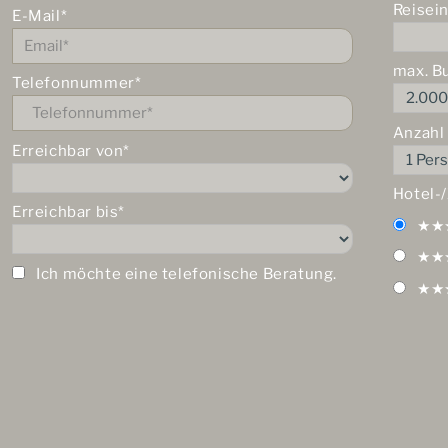
Reisei
E-Mail*
max. B
Telefonnummer*
Anzahl
Erreichbar von*
Hotel-
Erreichbar bis*
★★
★★
Ich möchte eine telefonische Beratung.
★★