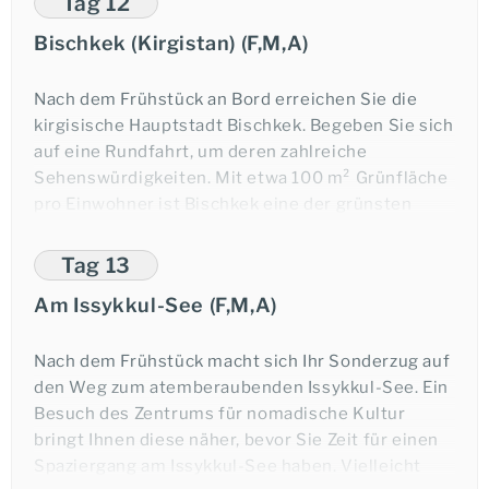
Tag 12
die Geschichte ein, als auch als gefürchteter und
Bischkek (Kirgistan) (F,M,A)
grausamer Eroberer.
Sophia Kirch
Übernachtung in Samarkand.
Nach dem Frühstück an Bord erreichen Sie die
kirgisische Hauptstadt Bischkek. Begeben Sie sich
+49-6021-5825876
auf eine Rundfahrt, um deren zahlreiche
Sehenswürdigkeiten. Mit etwa 100 m² Grünfläche
pro Einwohner ist Bischkek eine der grünsten
Städte der Welt! Und auch der Nationalpark Ala
★★★
★★★★
★★★★★
Artscha gehört natürlich zum Programm dazu.
Tag 13
Am Issykkul-See (F,M,A)
Übernachtung in Bischkek.
Nach dem Frühstück macht sich Ihr Sonderzug auf
den Weg zum atemberaubenden Issykkul-See. Ein
Besuch des Zentrums für nomadische Kultur
bringt Ihnen diese näher, bevor Sie Zeit für einen
Spaziergang am Issykkul-See haben. Vielleicht