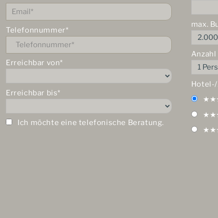
max. B
Telefonnummer*
Anzahl
Erreichbar von*
Hotel-
Erreichbar bis*
★★
★★
Ich möchte eine telefonische Beratung.
★★