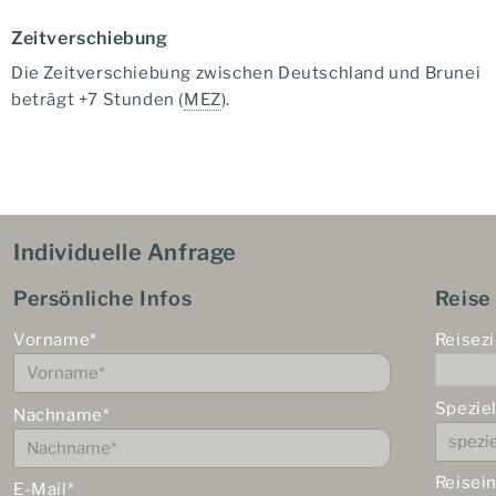
Zeitverschiebung
Die Zeitverschiebung zwischen Deutschland und Brunei
beträgt +7 Stunden (
MEZ
).
Individuelle Anfrage
Persönliche Infos
Reise
Vorname*
Reisezi
Spezie
Nachname*
Reisei
E-Mail*