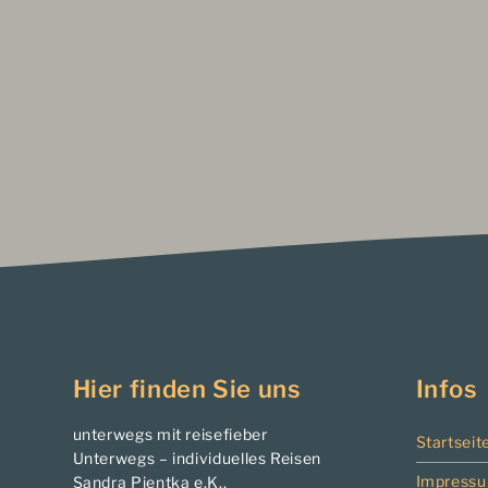
Hier finden Sie uns
Infos
unterwegs mit reisefieber
Startseit
Unterwegs – individuelles Reisen
Impress
Sandra Pientka e.K.,