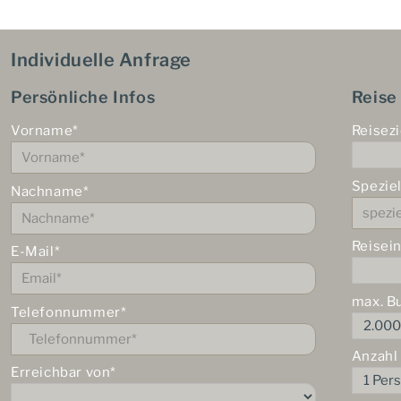
Individuelle Anfrage
Persönliche Infos
Reise
Vorname*
Reisezi
Spezie
Nachname*
Reisei
E-Mail*
max. B
Telefonnummer*
Anzahl
Erreichbar von*