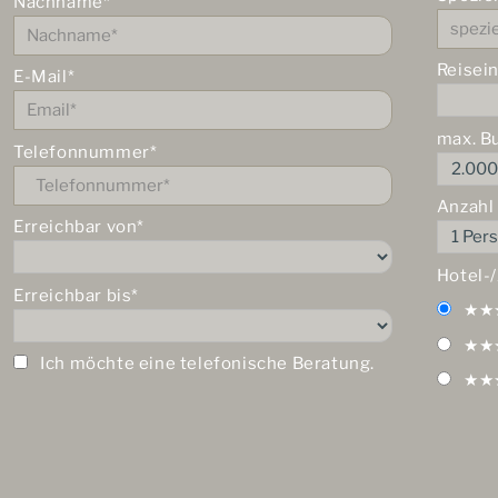
Nachname*
Reisei
E-Mail*
max. B
Telefonnummer*
Anzahl
Erreichbar von*
Hotel-
Erreichbar bis*
★★
★★
Ich möchte eine telefonische Beratung.
★★