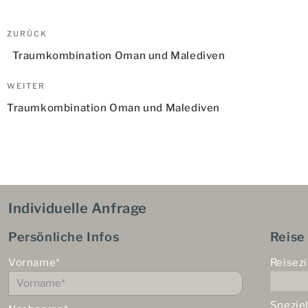
Beitragsnavigation
Vorheriger
ZURÜCK
Beitrag
Traumkombination Oman und Malediven
Nächster
WEITER
Beitrag
Traumkombination Oman und Malediven
Individuelle Anfrage
Persönliche Infos
Reise
Vorname*
Reisezi
Spezie