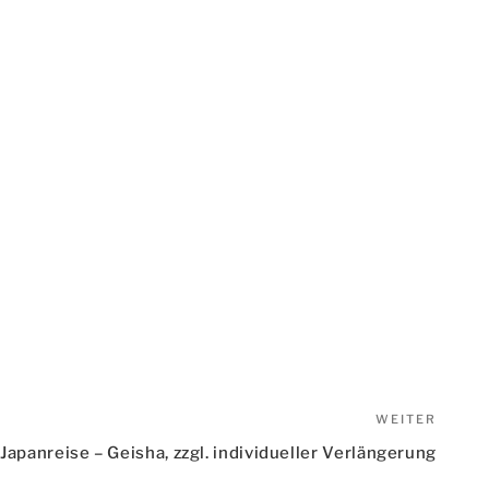
WEITER
Nächs
Beitr
Japanreise – Geisha, zzgl. individueller Verlängerung