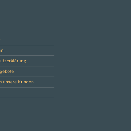
e
um
utzerklärung
ngebote
n unsere Kunden