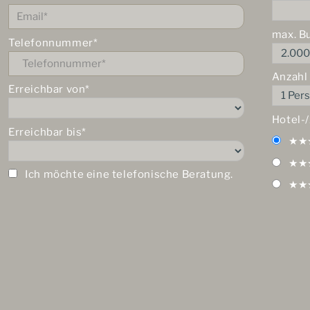
max. B
Telefonnummer*
Anzahl
Erreichbar von*
Hotel-
Erreichbar bis*
★★
★★
Ich möchte eine telefonische Beratung.
★★