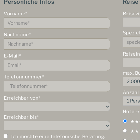
Persönliche Infos
Reise
Vorname*
Reisezi
Spezie
Nachname*
Reisei
E-Mail*
max. B
Telefonnummer*
Anzahl
Erreichbar von*
Hotel-
Erreichbar bis*
★★
★★
Ich möchte eine telefonische Beratung.