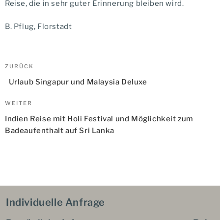
Reise, die in sehr guter Erinnerung bleiben wird.
B. Pflug, Florstadt
Beitragsnavigation
Vorheriger
ZURÜCK
Beitrag
Urlaub Singapur und Malaysia Deluxe
Nächster
WEITER
Beitrag
Indien Reise mit Holi Festival und Möglichkeit zum
Badeaufenthalt auf Sri Lanka
Individuelle Anfrage