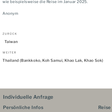
wie beispielsweise die Reise im Januar 2025.
Anonym
Beitragsnavigation
Vorheriger
ZURÜCK
Beitrag
Taiwan
Nächster
WEITER
Beitrag
Thailand (Bankkoko, Koh Samui, Khao Lak, Khao Sok)
Individuelle Anfrage
Persönliche Infos
Reise