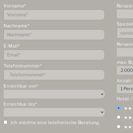
Vorname*
Reisezi
Spezie
Nachname*
Reisei
E-Mail*
max. B
Telefonnummer*
Anzahl
Erreichbar von*
Hotel-
Erreichbar bis*
★★
★★
Ich möchte eine telefonische Beratung.
★★