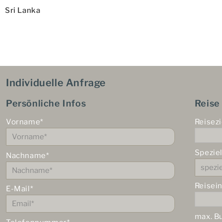
Beitrag
Sri Lanka
Individuelle Anfrage
Persönliche Infos
Reise
Vorname*
Reisezi
Spezie
Nachname*
Reisei
E-Mail*
max. B