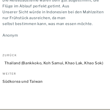
Die Reisebausteine waren sehr gut abgestimmt, die
Flüge im Ablauf perfekt getimt. Aus
Unserer Sicht würde in Indonesien bei den Mahlzeiten
nur Frühstück ausreichen, da man
selbst bestimmen kann, was man essen möchte.
Anonym
Beitragsnavigation
Vorheriger
ZURÜCK
Beitrag
Thailand (Bankkoko, Koh Samui, Khao Lak, Khao Sok)
Nächster
WEITER
Beitrag
Südkorea und Taiwan