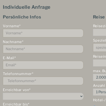
Individuelle Anfrage
Persönliche Infos
Reise
Vorname*
Reisezi
Spezie
Nachname*
Reisei
E-Mail*
max. B
Telefonnummer*
Anzahl
Erreichbar von*
Hotel-
Erreichbar bis*