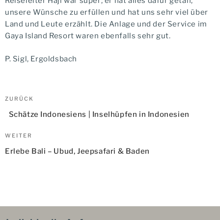
Reiseleiter Haji war super; er hat alles dafür getan,
unsere Wünsche zu erfüllen und hat uns sehr viel über
Land und Leute erzählt. Die Anlage und der Service im
Gaya Island Resort waren ebenfalls sehr gut.
P. Sigl, Ergoldsbach
Beitragsnavigation
Vorheriger
ZURÜCK
Beitrag
Schätze Indonesiens | Inselhüpfen in Indonesien
Nächster
WEITER
Beitrag
Erlebe Bali – Ubud, Jeepsafari & Baden