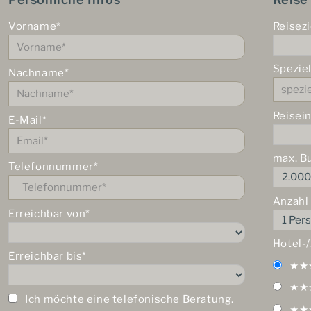
Vorname*
Reisezi
Spezie
Nachname*
Reisei
E-Mail*
max. B
Telefonnummer*
Anzahl
Erreichbar von*
Hotel-
Erreichbar bis*
★★
★★
Ich möchte eine telefonische Beratung.
★★