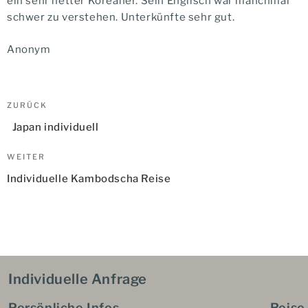
ein sehr netter Koreaner. Sein Englisch war manchmal
schwer zu verstehen. Unterkünfte sehr gut.
Anonym
Beitragsnavigation
Vorheriger
ZURÜCK
Beitrag
Japan individuell
Nächster
WEITER
Beitrag
Individuelle Kambodscha Reise
Individuelle Anfrage
Persönliche Infos
Reise