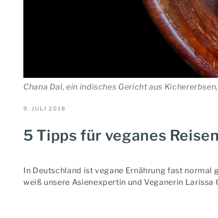
Chana Dal, ein indisches Gericht aus Kichererbse
VERÖFFENTLICHT
9. JULI 2018
AM
5 Tipps für veganes Reise
In Deutschland ist vegane Ernährung fast normal g
weiß unsere Asienexpertin und Veganerin Larissa 