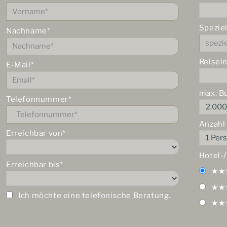
Spezie
Nachname*
Reisei
E-Mail*
max. B
Telefonnummer*
Anzahl
Erreichbar von*
Hotel-
Erreichbar bis*
★★
★★
Ich möchte eine telefonische Beratung.
★★