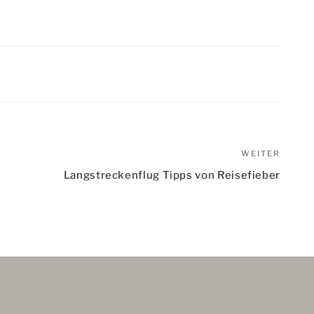
WEITER
Nächs
Beitr
Langstreckenflug Tipps von Reisefieber