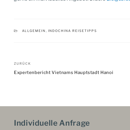
KATEGORIEN
ALLGEMEIN
,
INDOCHINA REISETIPPS
Beitragsnavigation
Vorheriger
ZURÜCK
Beitrag
Expertenbericht Vietnams Hauptstadt Hanoi
Individuelle Anfrage