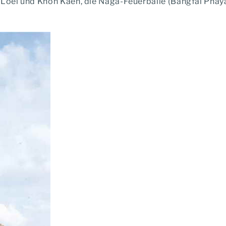
n Loei und Khon Kaen, die Naga-Feuerbälle (Bangfai Pha