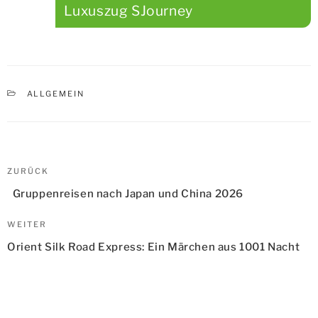
Luxuszug SJourney
KATEGORIEN
ALLGEMEIN
Beitragsnavigation
Vorheriger
ZURÜCK
Beitrag
Gruppenreisen nach Japan und China 2026
Nächster
WEITER
Beitrag
Orient Silk Road Express: Ein Märchen aus 1001 Nacht