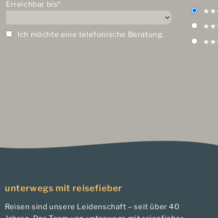
Erreichbar bis*
★★
★★
Ich möchte eine telefonische Beratung.
★★
unterwegs mit reisefieber
Reisen sind unsere Leidenschaft – seit über 40