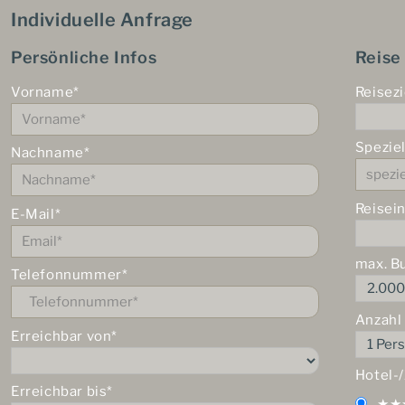
Individuelle Anfrage
Persönliche Infos
Reise
Vorname*
Reisezi
Spezie
Nachname*
Reisei
E-Mail*
max. B
Telefonnummer*
Anzahl
Erreichbar von*
Hotel-
Erreichbar bis*
★★