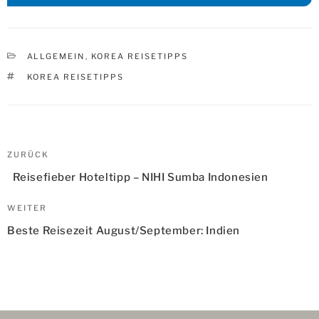
KATEGORIEN
ALLGEMEIN
,
KOREA REISETIPPS
SCHLAGWÖRTER
KOREA REISETIPPS
Beitragsnavigation
Vorheriger
ZURÜCK
Beitrag
Reisefieber Hoteltipp – NIHI Sumba Indonesien
Nächster
WEITER
Beitrag
Beste Reisezeit August/September: Indien